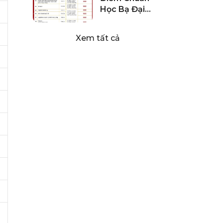
Học Bạ Đại
Học Công
Nghệ Miền
Xem tất cả
Đông 2024