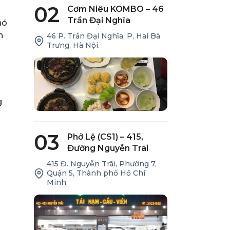
02
Cơm Niêu KOMBO – 46
Trần Đại Nghĩa
nó
n
46 P. Trần Đại Nghĩa, P, Hai Bà
Trưng, Hà Nội.
g
03
Phở Lệ (CS1) – 415,
Đường Nguyễn Trãi
415 Đ. Nguyễn Trãi, Phường 7,
Quận 5, Thành phố Hồ Chí
Minh.