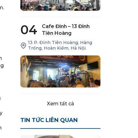
m.
04
Cafe Đinh – 13 Đinh
Tiên Hoàng
13 P. Đinh Tiên Hoàng, Hàng
Trống, Hoàn Kiếm, Hà Nội.
h
ng
g
Xem tất cả
y
TIN TỨC LIÊN QUAN
n