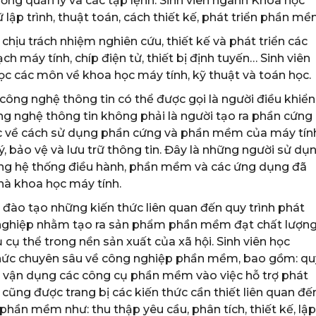
ng quản lý và các tập lệnh. Sinh viên ngành Khoa học
ập trình, thuật toán, cách thiết kế, phát triển phần mề
chịu trách nhiệm nghiên cứu, thiết kế và phát triển các
ch máy tính, chíp điện tử, thiết bị định tuyến… Sinh viên
c các môn về khoa học máy tính, kỹ thuật và toán học.
công nghệ thông tin có thể được gọi là người điều khiển
ng nghệ thông tin không phải là người tạo ra phần cứng
c về cách sử dụng phần cứng và phần mềm của máy tín
lý, bảo vệ và lưu trữ thông tin. Đây là những người sử dụ
ụng hệ thống điều hành, phần mềm và các ứng dụng đã
nhà khoa học máy tính.
 đào tạo những kiến thức liên quan đến quy trình phát
nghiệp nhằm tạo ra sản phẩm phần mềm đạt chất lượn
cụ thể trong nền sản xuất của xã hội. Sinh viên học
thức chuyên sâu về công nghiệp phần mềm, bao gồm: qu
g vận dụng các công cụ phần mềm vào việc hỗ trợ phát
cũng được trang bị các kiến thức cần thiết liên quan đế
phần mềm như: thu thập yêu cầu, phân tích, thiết kế, lập