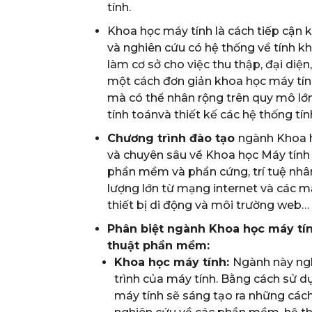
tính.
Khoa học máy tính là cách tiếp cận 
và nghiên cứu có hệ thống về tính khả
làm cơ sở cho việc thu thập, đại diện,
một cách đơn giản khoa học máy tính
mà có thể nhân rộng trên quy mô lớn
tính toánvà thiết kế các hệ thống tín
Chương trình đào tạo
ngành Khoa h
và chuyên sâu về Khoa học Máy tính n
phần mềm và phần cứng, trí tuệ nhân 
lượng lớn từ mạng internet và các mạ
thiết bị di động và môi trường web…
Phân biệt ngành Khoa học máy tín
thuật phần mềm:
Khoa học máy tính:
Ngành này ngh
trình của máy tính. Bằng cách sử d
máy tính sẽ sáng tạo ra những cách