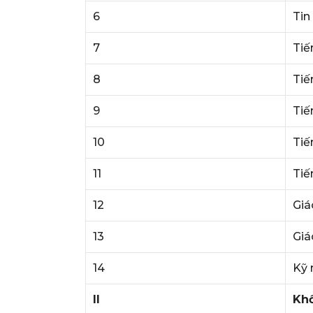
6
Tin
7
Tiế
8
Tiế
9
Tiế
10
Tiế
11
Tiế
12
Giá
13
Giá
14
Kỹ 
II
Khố