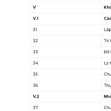
V
Khố
V.1
Các
31
Lập
32
Trí
33
Đồ 
34
Lý 
35
Chu
36
Thự
V.2
Nhó
37
Chư