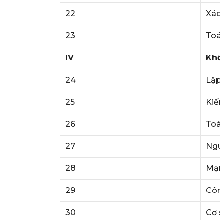
22
Xác
23
Toá
IV
Khố
24
Lập
25
Kiế
26
Toá
27
Ngu
28
Mạn
29
Cô
30
Cơ 