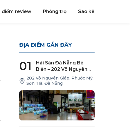
a điểm review
Phòng trọ
Sao kê
ĐỊA ĐIỂM GẦN ĐÂY
01
Hải Sản Đà Nẵng Bé
Biển – 202 Võ Nguyên
h
Giáp
202 Võ Nguyên Giáp, Phước Mỹ,
c
Sơn Trà, Đà Nẵng.
t