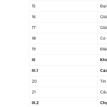
15
Đại
16
Giải
17
Giải
18
Cơ 
19
Điệ
III
Khố
III.1
Các
20
Tín
21
Cấu
III.2
Chọ