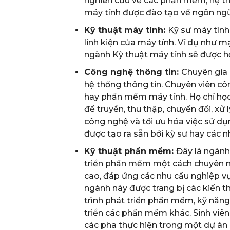
nghiên cứu về các phần mềm, hệ thố
máy tính được đào tạo về ngôn ngữ l
Kỹ thuật máy tính:
Kỹ sư máy tính 
linh kiện của máy tính. Ví dụ như mạ
ngành Kỹ thuật máy tính sẽ được họ
Công nghệ thông tin:
Chuyên gia 
hệ thống thông tin. Chuyên viên cô
hay phần mềm máy tính. Họ chỉ họ
để truyền, thu thập, chuyển đổi, xử 
công nghệ và tối ưu hóa việc sử d
được tạo ra sẵn bởi kỹ sư hay các 
Kỹ thuật phần mềm:
Đây là ngành
triển phần mềm một cách chuyên 
cao, đáp ứng các nhu cầu nghiệp vụ 
ngành này được trang bị các kiến 
trình phát triển phần mềm, kỹ năn
triển các phần mềm khác. Sinh viên 
các pha thực hiện trong một dự án 