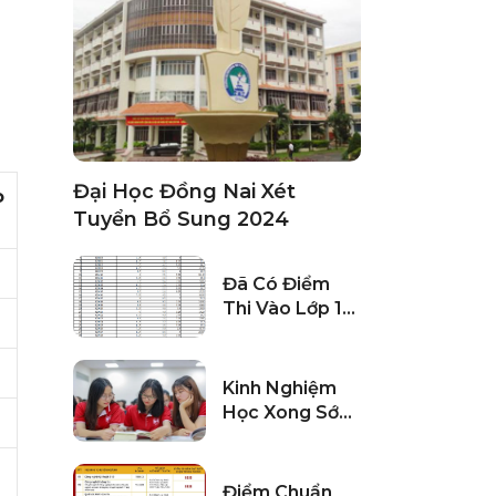
Đại Học Đồng Nai Xét
o
Tuyển Bổ Sung 2024
Đã Có Điểm
Thi Vào Lớp 10
Nghệ An Năm
2024
Kinh Nghiệm
Học Xong Sớm
Chương Trình
ĐH Cho Sinh
Viên
Điểm Chuẩn