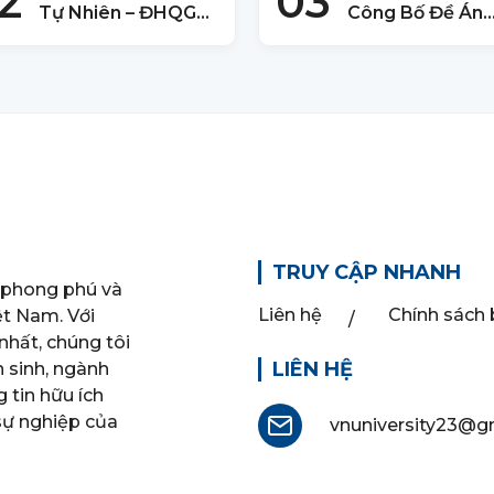
2
03
Tự Nhiên – ĐHQG
Công Bố Đề Án
TPHCM Công Bố
Tuyển Sinh 2025
Phương Thức Xét
Mới Nhất
Tuyển 2025
TRUY CẬP NHANH
 phong phú và
Liên hệ
Chính sách
ệt Nam. Với
nhất, chúng tôi
LIÊN HỆ
n sinh, ngành
 tin hữu ích
 sự nghiệp của
vnuniversity23@g