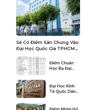
Sẽ Có Điểm Sàn Chung Vào
Đại Học Quốc Gia TPHCM
2025
Điểm Chuẩn
Học Bạ Đại
Học Kỹ Thuật
Công Nghiệp –
ĐH Thái
Đại Học Kinh
Nguyên 2024
Tế Quốc Dân
Công Bố
Phương Thức
Tuyển Sinh
Điểm Nhận Hồ