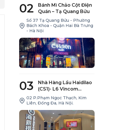
02
Bánh Mì Chảo Cột Điện
Quán – Tạ Quang Bửu
Số 37 Tạ Quang Bửu - Phường
Bách Khoa - Quận Hai Bà Trưng
- Hà Nội
.
03
Nhà Hàng Lẩu Haidilao
(CS1)- L6 Vincom
Center Phạm Ngọc
02 P.Phạm Ngọc Thạch, Kim
Thạch
Liên, Đống Đa, Hà Nội.