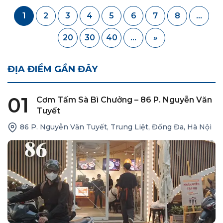
1
2
3
4
5
6
7
8
...
20
30
40
...
»
ĐỊA ĐIỂM GẦN ĐÂY
01
Cơm Tấm Sà Bì Chưởng – 86 P. Nguyễn Văn
Tuyết
86 P. Nguyễn Văn Tuyết, Trung Liệt, Đống Đa, Hà Nội