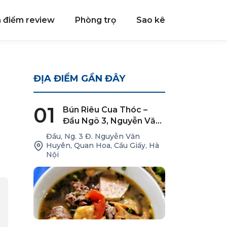
a điểm review
Phòng trọ
Sao kê
ĐỊA ĐIỂM GẦN ĐÂY
01
Bún Riêu Cua Thóc –
Đầu Ngõ 3, Nguyễn Văn
Huyên
Đầu, Ng. 3 Đ. Nguyễn Văn
Huyên, Quan Hoa, Cầu Giấy, Hà
Nội