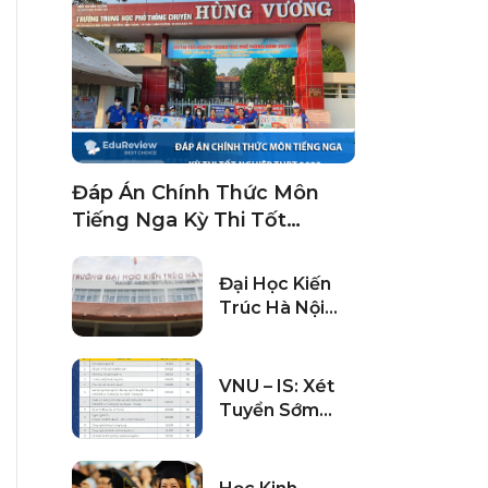
Đáp Án Chính Thức Môn
Tiếng Nga Kỳ Thi Tốt
Nghiệp THPT 2023 Chính
Xác Nhất
Đại Học Kiến
Trúc Hà Nội
Công Bố Điểm
Chuẩn Học Bạ
2024
VNU – IS: Xét
Tuyển Sớm
Các Chương
Trình Cử Nhân
Do ĐHQGHN