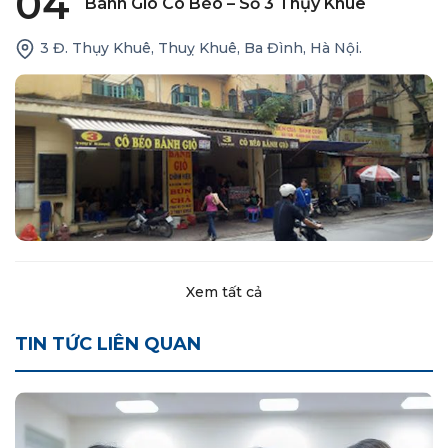
04
Bánh Giò Cô Béo – Số 3 Thụy Khuê
3 Đ. Thụy Khuê, Thuỵ Khuê, Ba Đình, Hà Nội.
Xem tất cả
TIN TỨC LIÊN QUAN