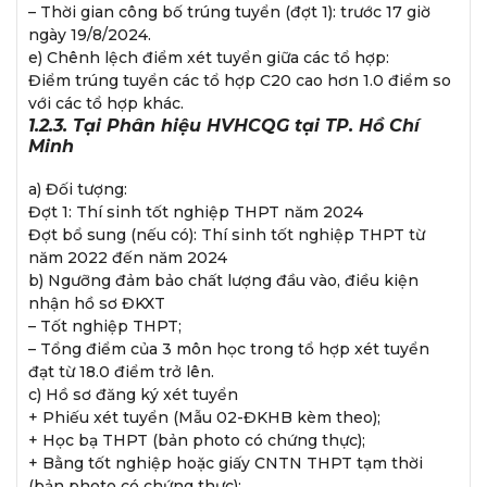
– Thời gian công bố trúng tuyển (đợt 1): trước 17 giờ
ngày 19/8/2024.
e) Chênh lệch điểm xét tuyển giữa các tổ hợp:
Điểm trúng tuyển các tổ hợp C20 cao hơn 1.0 điểm so
với các tổ hợp khác.
1.2.3. Tại Phân hiệu HVHCQG tại TP. Hồ Chí
Minh
a) Đối tượng:
Đợt 1: Thí sinh tốt nghiệp THPT năm 2024
Đợt bổ sung (nếu có): Thí sinh tốt nghiệp THPT từ
năm 2022 đến năm 2024
b) Ngưỡng đảm bảo chất lượng đầu vào, điều kiện
nhận hồ sơ ĐKXT
– Tốt nghiệp THPT;
– Tổng điểm của 3 môn học trong tổ hợp xét tuyển
đạt từ 18.0 điểm trở lên.
c) Hồ sơ đăng ký xét tuyển
+ Phiếu xét tuyển (Mẫu 02-ĐKHB kèm theo);
+ Học bạ THPT (bản photo có chứng thực);
+ Bằng tốt nghiệp hoặc giấy CNTN THPT tạm thời
(bản photo có chứng thực);