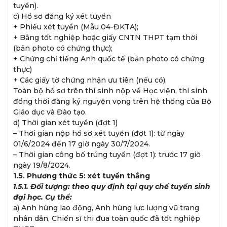
tuyển).
c) Hồ sơ đăng ký xét tuyển
+ Phiếu xét tuyển (Mẫu 04-ĐKTA);
+ Bằng tốt nghiệp hoặc giấy CNTN THPT tạm thời
(bản photo có chứng thực);
+ Chứng chỉ tiếng Anh quốc tế (bản photo có chứng
thực)
+ Các giấy tờ chứng nhận ưu tiên (nếu có).
Toàn bộ hồ sơ trên thí sinh nộp về Học viện, thí sinh
đồng thời đăng ký nguyện vọng trên hệ thống của Bộ
Giáo dục và Đào tạo.
d) Thời gian xét tuyển (đợt 1)
– Thời gian nộp hồ sơ xét tuyển (đợt 1): từ ngày
01/6/2024 đến 17 giờ ngày 30/7/2024.
– Thời gian công bố trúng tuyển (đợt 1): trước 17 giờ
ngày 19/8/2024.
1.5. Phương thức 5: xét tuyển thẳng
1.5.1. Đối tượng: theo quy định tại quy chế tuyển sinh
đại học. Cụ thể:
a) Anh hùng lao động, Anh hùng lực lượng vũ trang
nhân dân, Chiến sĩ thi đua toàn quốc đã tốt nghiệp