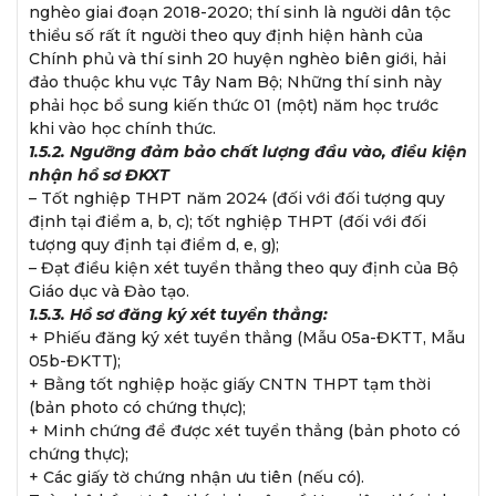
nghèo giai đoạn 2018-2020; thí sinh là người dân tộc
thiểu số rất ít người theo quy định hiện hành của
Chính phủ và thí sinh 20 huyện nghèo biên giới, hải
đảo thuộc khu vực Tây Nam Bộ; Những thí sinh này
phải học bổ sung kiến thức 01 (một) năm học trước
khi vào học chính thức.
1.5.2. Ngưỡng đảm bảo chất lượng đầu vào, điều kiện
nhận hồ sơ ĐKXT
– Tốt nghiệp THPT năm 2024 (đối với đối tượng quy
định tại điểm a, b, c); tốt nghiệp THPT (đối với đối
tượng quy định tại điểm d, e, g);
– Đạt điều kiện xét tuyển thẳng theo quy định của Bộ
Giáo dục và Đào tạo.
1.5.3. Hồ sơ đăng ký xét tuyển thẳng:
+ Phiếu đăng ký xét tuyển thẳng (Mẫu 05a-ĐKTT, Mẫu
05b-ĐKTT);
+ Bằng tốt nghiệp hoặc giấy CNTN THPT tạm thời
(bản photo có chứng thực);
+ Minh chứng để được xét tuyển thẳng (bản photo có
chứng thực);
+ Các giấy tờ chứng nhận ưu tiên (nếu có).