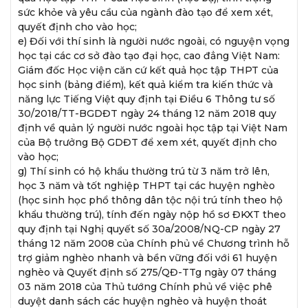
sức khỏe và yêu cầu của ngành đào tạo để xem xét,
quyết định cho vào học;
e) Đối với thí sinh là người nước ngoài, có nguyện vọng
học tại các cơ sở đào tạo đại học, cao đẳng Việt Nam:
Giám đốc Học viện căn cứ kết quả học tập THPT của
học sinh (bảng điểm), kết quả kiểm tra kiến thức và
năng lực Tiếng Việt quy định tại Điều 6 Thông tư số
30/2018/TT-BGDĐT ngày 24 tháng 12 năm 2018 quy
định về quản lý người nước ngoài học tập tại Việt Nam
của Bộ trưởng Bộ GDĐT để xem xét, quyết định cho
vào học;
g) Thí sinh có hộ khẩu thường trú từ 3 năm trở lên,
học 3 năm và tốt nghiệp THPT tại các huyện nghèo
(học sinh học phổ thông dân tộc nội trú tính theo hộ
khẩu thường trú), tính đến ngày nộp hồ sơ ĐKXT theo
quy định tại Nghị quyết số 30a/2008/NQ-CP ngày 27
tháng 12 năm 2008 của Chính phủ về Chương trình hỗ
trợ giảm nghèo nhanh và bền vững đối với 61 huyện
nghèo và Quyết định số 275/QĐ-TTg ngày 07 tháng
03 năm 2018 của Thủ tướng Chính phủ về việc phê
duyệt danh sách các huyện nghèo và huyện thoát