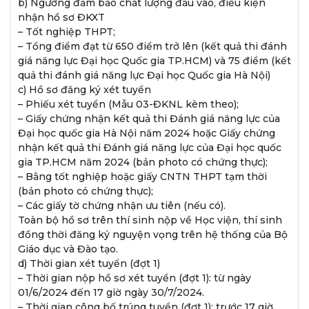
b) Ngưỡng đảm bảo chất lượng đầu vào, điều kiện
nhận hồ sơ ĐKXT
– Tốt nghiệp THPT;
– Tổng điểm đạt từ 650 điểm trở lên (kết quả thi đánh
giá năng lực Đại học Quốc gia TP.HCM) và 75 điểm (kết
quả thi đánh giá năng lực Đại học Quốc gia Hà Nội)
c) Hồ sơ đăng ký xét tuyển
– Phiếu xét tuyển (Mẫu 03-ĐKNL kèm theo);
– Giấy chứng nhận kết quả thi Đánh giá năng lực của
Đại học quốc gia Hà Nội năm 2024 hoặc Giấy chứng
nhận kết quả thi Đánh giá năng lực của Đại học quốc
gia TP.HCM năm 2024 (bản photo có chứng thực);
– Bằng tốt nghiệp hoặc giấy CNTN THPT tạm thời
(bản photo có chứng thực);
– Các giấy tờ chứng nhận ưu tiên (nếu có).
Toàn bộ hồ sơ trên thí sinh nộp về Học viện, thí sinh
đồng thời đăng ký nguyện vọng trên hệ thống của Bộ
Giáo dục và Đào tạo.
d) Thời gian xét tuyển (đợt 1)
– Thời gian nộp hồ sơ xét tuyển (đợt 1): từ ngày
01/6/2024 đến 17 giờ ngày 30/7/2024.
– Thời gian công bố trúng tuyển (đợt 1): trước 17 giờ