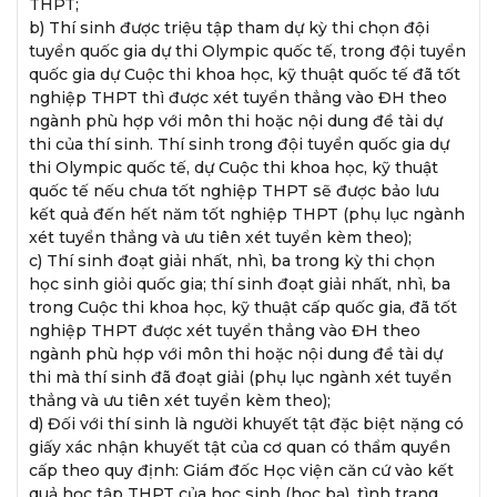
THPT;
b) Thí sinh được triệu tập tham dự kỳ thi chọn đội
tuyển quốc gia dự thi Olympic quốc tế, trong đội tuyển
quốc gia dự Cuộc thi khoa học, kỹ thuật quốc tế đã tốt
nghiệp THPT thì được xét tuyển thẳng vào ĐH theo
ngành phù hợp với môn thi hoặc nội dung đề tài dự
thi của thí sinh. Thí sinh trong đội tuyển quốc gia dự
thi Olympic quốc tế, dự Cuộc thi khoa học, kỹ thuật
quốc tế nếu chưa tốt nghiệp THPT sẽ được bảo lưu
kết quả đến hết năm tốt nghiệp THPT (phụ lục ngành
xét tuyển thẳng và ưu tiên xét tuyển kèm theo);
c) Thí sinh đoạt giải nhất, nhì, ba trong kỳ thi chọn
học sinh giỏi quốc gia; thí sinh đoạt giải nhất, nhì, ba
trong Cuộc thi khoa học, kỹ thuật cấp quốc gia, đã tốt
nghiệp THPT được xét tuyển thẳng vào ĐH theo
ngành phù hợp với môn thi hoặc nội dung đề tài dự
thi mà thí sinh đã đoạt giải (phụ lục ngành xét tuyển
thẳng và ưu tiên xét tuyển kèm theo);
d) Đối với thí sinh là người khuyết tật đặc biệt nặng có
giấy xác nhận khuyết tật của cơ quan có thẩm quyền
cấp theo quy định: Giám đốc Học viện căn cứ vào kết
quả học tập THPT của học sinh (học bạ), tình trạng