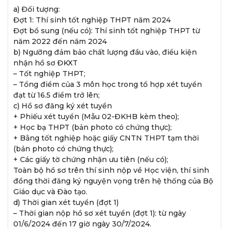
a) Đối tượng:
Đợt 1: Thí sinh tốt nghiệp THPT năm 2024
Đợt bổ sung (nếu có): Thí sinh tốt nghiệp THPT từ
năm 2022 đến năm 2024
b) Ngưỡng đảm bảo chất lượng đầu vào, điều kiện
nhận hồ sơ ĐKXT
– Tốt nghiệp THPT;
– Tổng điểm của 3 môn học trong tổ hợp xét tuyển
đạt từ 16.5 điểm trở lên;
c) Hồ sơ đăng ký xét tuyển
+ Phiếu xét tuyển (Mẫu 02-ĐKHB kèm theo);
+ Học bạ THPT (bản photo có chứng thực);
+ Bằng tốt nghiệp hoặc giấy CNTN THPT tạm thời
(bản photo có chứng thực);
+ Các giấy tờ chứng nhận ưu tiên (nếu có);
Toàn bộ hồ sơ trên thí sinh nộp về Học viện, thí sinh
đồng thời đăng ký nguyện vọng trên hệ thống của Bộ
Giáo dục và Đào tạo.
d) Thời gian xét tuyển (đợt 1)
– Thời gian nộp hồ sơ xét tuyển (đợt 1): từ ngày
01/6/2024 đến 17 giờ ngày 30/7/2024.