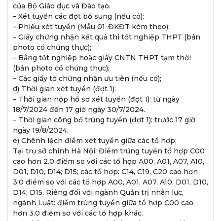
của Bộ Giáo dục và Đào tạo.
– Xét tuyển các đợt bổ sung (nếu có):
– Phiếu xét tuyển (Mẫu 01-ĐKĐT kèm theo);
– Giấy chứng nhận kết quả thi tốt nghiệp THPT (bản
photo có chứng thực);
– Bằng tốt nghiệp hoặc giấy CNTN THPT tạm thời
(bản photo có chứng thực);
– Các giấy tờ chứng nhận ưu tiên (nếu có);
d) Thời gian xét tuyển (đợt 1):
– Thời gian nộp hồ sơ xét tuyển (đợt 1): từ ngày
18/7/2024 đến 17 giờ ngày 30/7/2024.
– Thời gian công bố trúng tuyển (đợt 1): trước 17 giờ
ngày 19/8/2024.
e) Chênh lệch điểm xét tuyển giữa các tổ hợp:
Tại trụ sở chính Hà Nội: Điểm trúng tuyển tổ hợp C00
cao hơn 2.0 điểm so với các tổ hợp A00, A01, A07, A10,
D01, D10, D14; D15; các tổ hợp: C14, C19, C20 cao hơn
3.0 điểm so với các tổ hợp A00, A01, A07, A10, D01, D10,
D14; D15. Riêng đối với ngành Quản trị nhân lực,
ngành Luật: điểm trúng tuyển giữa tổ hợp C00 cao
hơn 3.0 điểm so với các tổ hợp khác.