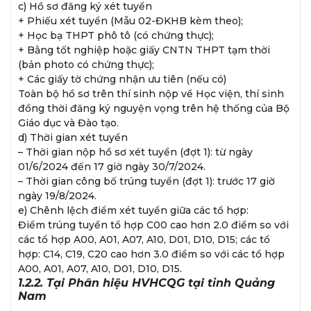
c) Hồ sơ đăng ký xét tuyển
+ Phiếu xét tuyển (Mẫu 02-ĐKHB kèm theo);
+ Học bạ THPT phô tô (có chứng thực);
+ Bằng tốt nghiệp hoặc giấy CNTN THPT tạm thời
(bản photo có chứng thực);
+ Các giấy tờ chứng nhận ưu tiên (nếu có)
Toàn bộ hồ sơ trên thí sinh nộp về Học viện, thí sinh
đồng thời đăng ký nguyện vọng trên hệ thống của Bộ
Giáo dục và Đào tạo.
d) Thời gian xét tuyển
– Thời gian nộp hồ sơ xét tuyển (đợt 1): từ ngày
01/6/2024 đến 17 giờ ngày 30/7/2024.
– Thời gian công bố trúng tuyển (đợt 1): trước 17 giờ
ngày 19/8/2024.
e) Chênh lệch điểm xét tuyển giữa các tổ hợp:
Điểm trúng tuyển tổ hợp C00 cao hơn 2.0 điểm so với
các tổ hợp A00, A01, A07, A10, D01, D10, D15; các tổ
hợp: C14, C19, C20 cao hơn 3.0 điểm so với các tổ hợp
A00, A01, A07, A10, D01, D10, D15.
1.2.2. Tại Phân hiệu HVHCQG tại tỉnh Quảng
Nam