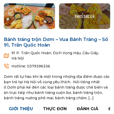
Bánh tráng trộn Dơm – Vua Bánh Tráng – Số
91, Trần Quốc Hoàn
91 P. Trần Quốc Hoàn, Dịch Vọng Hậu, Cầu Giấy,
Hà Nội
Hotline: 0379396336
Dơm rất tự hào khi là một trong những địa điểm được các
bạn trẻ tại Hà Nội vô cùng yêu thích. Nổi tiếng nhất
ở Dơm phải kể đến các loại bánh tráng được chế biến và
ăn trực tiếp như bánh tráng cuộn bơ, bánh tráng trộn,
bánh tráng nướng phô mai, bánh tráng chấm, […]
GIỚI THIỆU
THỰC ĐƠN
ĐÁNH GIÁ
ĐÓ