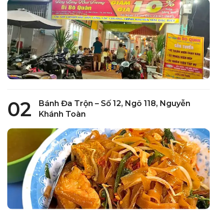
để chấm sốt me là thấy ngon đỉnh rồi. Cuộn sốt bơ
thì dễ ăn, tráng nướng topping đầy đặn nhưng đế
bánh chưa ngon, tráng trộn thì sợi còn cứng mà có da
heo giòn ăn kèm là điểm cộng. Nên gọi nước là các
loại trà trái cây cơ bản, chứ như sữa tươi trân châu
đường đen thì nhạt thếch. Ngoài bánh tráng phục vụ
tại quán thì có cả loại đem về, giá khá sinh viên. Chỗ
ngồi nhỏ, đến muộn quán hay đông khách và dễ bị
loạn đơn dẫn đến đồ lên sai/lên chậm, bù lại thì nhân
viên ngoan và nhiệt tình.
02
Bánh Đa Trộn – Số 12, Ngõ 118, Nguyễn
Khánh Toàn
Anh Anh
Quán chill lắm, đồ lên nhanh, ngon, sạch sẽ. Khu bếp
và bàn ăn riêng nên không ám mùi nấu ăn. Nước có
hơi đắt xíu nhưng mà vẫn ổn
Tu anh Nguyen