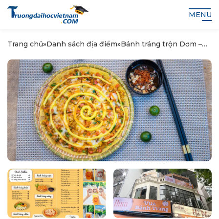
MENU
Trang chủ
»
Danh sách địa điểm
»
Bánh tráng trộn Dơm –
Vua Bánh Tráng – Số 91,
Trần Quốc Hoàn