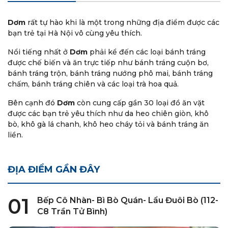
Dơm
rất tự hào khi là một trong những địa điểm được các
bạn trẻ tại Hà Nội vô cùng yêu thích.
Nổi tiếng nhất ở
Dơm
phải kể đến các loại bánh tráng
được chế biến và ăn trực tiếp như bánh tráng cuộn bơ,
Phương anh Phạm
bánh tráng trộn, bánh tráng nướng phô mai, bánh tráng
chấm, bánh tráng chiên và các loại trà hoa quả.
Mải ăn quên k chụp ảnh mn ạ 🫣 Bánh tráng ngon
như review 100% Buffet 69k món nào cũng ngonnn
Bên cạnh đó
Dơm
còn cung cấp gần 30 loại đồ ăn vặt
👏🏻 tính ra rẻ vc đối với ng thích ăn bánh tráng như
được các bạn trẻ yêu thích như da heo chiên giòn, khô
mình Chỗ ngồi 2 mặt tiền nhìn ra ngã 4 chill hết nấc
bò, khô gà lá chanh, khô heo cháy tỏi và bánh tráng ăn
Nhân viên rất tận tình lễ phép 20/10 mình còn được
liền.
tặng hoa nữa
ĐỊA ĐIỂM GẦN ĐÂY
Mayn
01
Bếp Cô Nhàn- Bì Bò Quán- Lẩu Đuôi Bò (112-
Mình gọi buffet bánh tráng 69k/người ăn cho đã.
C8 Trần Tử Bình)
Thích nhất là tráng chấm sốt me, sốt me ngon thực
sự luôn, đến mức gọi cái bánh tráng ăn liền 9 vị ra chỉ