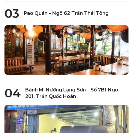
🌟Menu khoảng 20 món, nước chấm me ăn khá ổn(
03
nhớ vắt thêm quất). Lên món chậm, quán hơi nhỏ,
Pao Quán – Ngõ 62 Trần Thái Tông
nhân viên ngoan nhưng đồ lên chậm thiệt sự. ⏰ từ
16h-21h mỗi ngày 😎 Thanh toán=zalopay để nhận ưu
đãi 20k.
Lan Anh Nguyễn
Quán có khá nhiều đồ khác nhau tuy nhiên lên đồ
hơi chậm. Chỗ ngồi tầng 1 khá chill. Mình gọi bánh
tráng cuộn bơ và bánh tráng trộn da heo ăn hơi cứng,
cảm giác cuộn đã lâu rồi. Đồ ăn lên cũng hơi chậm.
Các b nhân viên niềm nở thân thiện và nhiệt tình
04
Bánh Mì Nướng Lạng Sơn – Số 7B1 Ngõ
201, Trần Quốc Hoàn