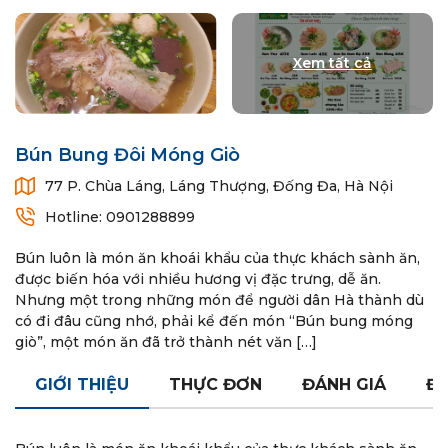
Bún Bung Đôi Móng Giò
77 P. Chùa Láng, Láng Thượng, Đống Đa, Hà Nội
Hotline: 0901288899
Bún luôn là món ăn khoái khẩu của thực khách sành ăn,
được biến hóa với nhiều hương vị đặc trưng, dễ ăn.
Nhưng một trong những món để người dân Hà thành dù
có đi đâu cũng nhớ, phải kể đến món “Bún bung móng
giò”, một món ăn đã trở thành nét văn […]
GIỚI THIỆU
THỰC ĐƠN
ĐÁNH GIÁ
ĐÓ