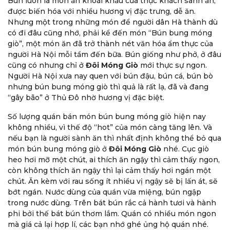
Bún luôn là món ăn khoái khẩu của thực khách sành ăn,
được biến hóa với nhiều hương vị đặc trưng, dễ ăn.
Nhưng một trong những món để người dân Hà thành dù
có đi đâu cũng nhớ, phải kể đến món “Bún bung móng
Doan Thanh
giò”, một món ăn đã trở thành nét văn hóa ẩm thực của
người Hà Nội mỗi tầm đến bữa. Bún giống như phở, ở đâu
bún ngon lắm, móng giò và thịt luộc đều rất ngon. tuy
cũng có nhưng chỉ ở
Đôi Móng Giò
mới thực sự ngon.
nhiên hơi ít, mình ăn ko no lắm nhạc của quán nhẹ
Người Hà Nội xưa nay quen với bún đậu, bún cá, bún bò
nhàng dễ chịu giá 40k
nhưng bún bung móng giò thì quả là rất lạ, đã và đang
“gây bão” ở Thủ Đô nhờ hương vị đặc biệt.
Li sìn đủ thứ
Số lượng quán bán món bún bung móng giò hiện nay
không nhiều, vì thế độ “hot” của món càng tăng lên. Và
nếu bạn là người sành ăn thì nhất định không thể bỏ qua
Bún thịt có nước dùng khá nhạt, chưa đậm vị cho
món bún bung móng giò ở
Đôi Móng Giò
nhé. Cục giò
lắm. Lượng bún và dọc mùng nhiều, no, thịt vẫn còn
heo hơi mỡ một chút, ai thích ăn ngậy thì cảm thấy ngon,
nhạt, không gian sach sẽ, ấm cúng
còn không thích ăn ngậy thì lại cảm thấy hơi ngán một
chút. Ăn kèm với rau sống ít nhiều vị ngậy sẽ bị lấn át, sẽ
フエンヴ
bớt ngán. Nước dùng của quán vừa miệng, bún ngập
trong nước dùng. Trên bát bún rắc cả hành tươi và hành
phi bởi thế bát bún thơm lắm. Quán có nhiều món ngon
Mình ăn bún loại rẻ nhất, có giá là 35k. Gia vị cũng
mà giá cả lại hợp lí, các bạn nhớ ghé ủng hộ quán nhé.
khá ngon nhưng cảm thấy hơi thiếu thiếu thịt.