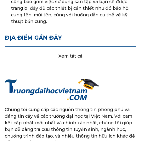
cũng bao gồm việc sử dụng sân tập và bạn sẽ được
trang bị đầy đủ các thiết bị cần thiết như đồ bảo hộ,
cung tên, mũi tên, cùng với hướng dẫn cụ thể về kỹ
thuật bắn cung.
ĐỊA ĐIỂM GẦN ĐÂY
Xem tất cả
Chúng tôi cung cấp các nguồn thông tin phong phú và
đáng tin cậy về các trường đại học tại Việt Nam. Với cam
kết cập nhật mới nhất và chính xác nhất, chúng tôi giúp
bạn dễ dàng tra cứu thông tin tuyển sinh, ngành học,
chương trình đào tạo, và nhiều thông tin hữu ích khác để