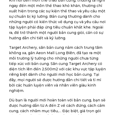
Khi nói đến môn thể thao bắn cung, thường ta nghĩ
ngay đến một môn thể thao khó khăn, thường chỉ
xuất hiện trong các sự kiện thể thao và yêu cầu một
sự chuẩn bị kỹ lưỡng. Bắn cung thường dành cho
những người có kiến thức về dụng cụ và yêu cầu nơi
tập luyện phải đáp ứng tiêu chuẩn khắt khe. Ngoài
ra, để trở thành một người bắn cung giỏi, cần có sự
hướng dẫn chi tiết và kỹ lưỡng.
Target Archery, sân bắn cung nằm cách trung tâm
không xa, gần Aeon Mall Long Biên, đã tạo ra một
môi trường lý tưởng cho những người chưa từng
tiếp xúc với bắn cung. Sân cung Target Archery có
diện tích lên đến 2.500m2 với các khu vực tập luyện
riêng biệt dành cho người mới học bắn cung. Tại
đây, mọi người sẽ được hướng dẫn chi tiết và tỉ mỉ
bởi các huấn luyện viên và nhân viên giàu kinh
nghiệm.
Dù bạn là người mới hoàn toàn với bắn cung, bạn sẽ
được hướng dẫn từ A đến Z về cách đứng, cách cầm
cung, cách nhắm mục tiêu,… Đặc biệt, giá trọn gói