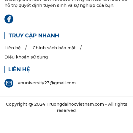
hỗ trợ quyết định tuyển sinh và sự nghiệp của bạn.
TRUY CẬP NHANH
Liên hệ
Chính sách bảo mật
Điều khoản sử dụng
LIÊN HỆ
vnuniversity23@gmail.com
Copyright @ 2024
Truongdaihocvietnam.com
- All rights
reserved.
Các thông tin trên website chỉ dành cho mục đính tham
khảo, tra cứu.