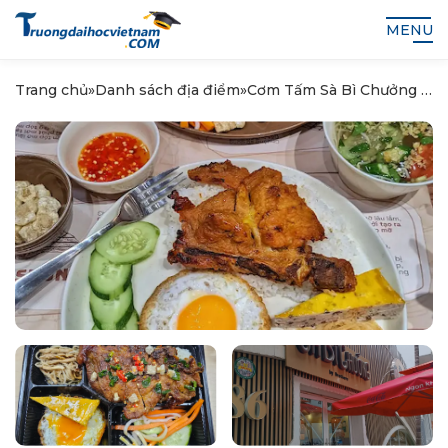
MENU
Trang chủ
»
Danh sách địa điểm
»
Cơm Tấm Sà Bì Chưởng –
86 P. Nguyễn Văn Tuyết