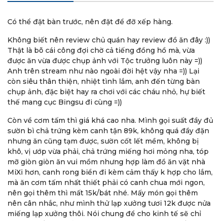
Có thể đặt bàn trước, nên đặt để đỡ xếp hàng.
Không biết nên review chủ quán hay review đồ ăn đây :))
Thật là bõ cái công đợi chờ cả tiếng đồng hồ mà, vừa
được ăn vừa được chụp ảnh với Tộc trưởng luôn này =))
linh nguyễn
Anh trên stream như nào ngoài đời hệt vậy nha =)) Lại
còn siêu thân thiện, nhiệt tình lắm, anh đến từng bàn
Đồ ăn vẫn ngon nhưng khẩu phần ít đi đó ạ. Có quá
chụp ảnh, đặc biệt hay ra chơi với các cháu nhỏ, hự biết
đáng lắm ko khi đĩa cơm 99k mà tóp mỡ bé xíu lun ý
thế mang cục Bingsu đi cùng =))
ạ, cơm cx ít đi kể cả ở đĩa hay gọi thêm. Có canh rong
biển vẫn ngon lắm ạ
Còn về cơm tấm thì giá khá cao nha. Mình gọi suất đầy đủ
sườn bì chả trứng kèm canh tận 89k, không quá đầy đặn
nhưng ăn cũng tạm được, sườn cốt lết mềm, không bị
Mỹ Đặng
khô, vị ướp vừa phải, chả trứng miếng hơi mỏng nha, tóp
mỡ giòn giòn ăn vui mồm nhưng hợp làm đồ ăn vặt nhà
MiXi hơn, canh rong biển đi kèm cảm thấy k hợp cho lắm,
Ở Hà Nội lâu rồi nay mới có dịp ghé Sà Bì Chưởng,
mà ăn cơm tấm nhất thiết phải có canh chua mới ngon,
đánh giá tổng quan là 8/10 điểm, cơm ngon, sườn vừa
nên gọi thêm thì mất 15k/bát nhé. Mấy món gọi thêm
mềm, chả hơi cứng nhưng tạm ổn, bì thì bình thường
nên cân nhắc, như mình thử lạp xưởng tươi 12k được nửa
ko ngon lắm, tóp mỡ hơi khô, tóp mỡ và mỡ hành hơi
miếng lạp xưởng thôi. Nói chung để cho kinh tế sẽ chỉ
ít so vs những nơi mình ăn! Nước mắm ngon :)))