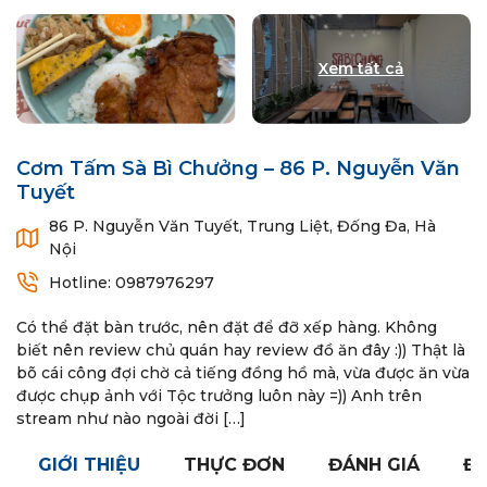
Cơm Tấm Sà Bì Chưởng – 86 P. Nguyễn Văn
Tuyết
86 P. Nguyễn Văn Tuyết, Trung Liệt, Đống Đa, Hà
Nội
Hotline: 0987976297
Có thể đặt bàn trước, nên đặt để đỡ xếp hàng. Không
biết nên review chủ quán hay review đồ ăn đây :)) Thật là
bõ cái công đợi chờ cả tiếng đồng hồ mà, vừa được ăn vừa
được chụp ảnh với Tộc trưởng luôn này =)) Anh trên
stream như nào ngoài đời […]
GIỚI THIỆU
THỰC ĐƠN
ĐÁNH GIÁ
ĐÓ