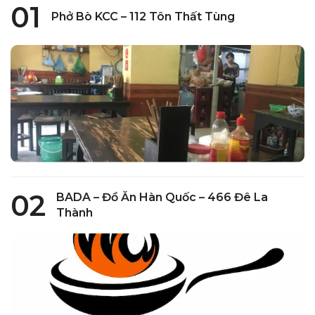
Tuong Quan Do
01
Phở Bò KCC – 112 Tôn Thất Tùng
Một trong nhưng quán cơm tấm ngon mình từng ăn.
Mình gọi combo sườn cốt lết đặc biệt như ảnh, có
sườn, trứng, tóp mỡ và canh rong biển. Các món đều
oke nhưng các bạn nên đến sớm trước 8r vì dễ hết
combo sườn lắm nhé.
Hà Quỳnh Anh Nguyễn
Combo Sườn cây đặc biệt, sườn ngon, bì thơm ngon,
mình ăn thì hết mất chả nên thay bằng trứng ốp la,
02
BADA – Đồ Ăn Hàn Quốc – 466 Đê La
canh theo khẩu vị cá nhân hơi mặn. Tổng thể là sườn
Thành
ngon nên vẫn sẽ quay lại