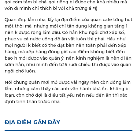
gọi cơm tấm bì chả, gọi riêng bì được cho khá nhiều mà
không gian thì hơi ồn vì đông chắc do mình đi ngay
vốn dĩ mình chỉ thích bì với chả trứng á =))
giờ ăn! Mình ăn combo 89k Nhìn chung tầm giá này ở
HN thì hơi cao, có mấy nơi mình ăn full topping tầm
Quán đẹp lắm nha, lấy lại địa điểm của quán cafe từng hot
75-80k cũng khá nhìu, có nơi 50k cũng rất ngon!
một thời mà, nhưng mới chỉ tận dụng không gian tầng 1
Nhưng mặt bằng ko bằng ở đây thôi! Chốt là tạm khá
nên k được rộng lắm đâu. Có hẳn khu ngồi chờ xếp số,
ổn!❤️
phục vụ cả nước uống đồ ăn vặt luôn thì phải. Hầu như
mọi người k biết có thể đặt bàn nên toàn phải đến xếp
hàng, mà xếp hàng đúng giờ cao điểm không biết đến
Bách Hoàng
bao h mới được vào quán ý, nên kinh nghiệm là nên đi ăn
sớm hẳn, như mình đến từ 5 rưỡi chiều thì được vào quán
Nhà hàng Sà Bì Chưởng nằm khoảng giữa đường
ngồi chờ luôn.
Nguyễn Văn Tuyết (ngõ 198 Tây Sơn cũ) có không
Nói chung quán mới mở được vài ngày nên còn đông lắm
gian bên trong rộng rãi. Mình có ăn sườn cây ở đây
lắm, nhưng cảm thấy các anh vận hành khá ổn, không bị
(do hết sườn thăn) thì thấy độ ngon của sườn ở mức
loạn, còn chờ đợi là điều tất yếu nên nếu đến ăn thì xác
8/10 do cảm giác tẩm ướp không được kỹ, tóp mỡ và
định tinh thần trước nha.
bì sẽ hơi ít. Canh chua có vị ngọt nhiều hơn. Điểm
cộng là cơm mềm dễ ăn. Nhân viên phục vụ ok. Nếu
quán có thêm 1 2 món nữa ngoài sườn thì sẽ đa dạng
hơn. Giá khoảng 80K 1 suất các bạn nhé.
ĐỊA ĐIỂM GẦN ĐÂY