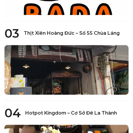
03
Thịt Xiên Hoàng Đức – Số 55 Chùa Láng
04
Hotpot Kingdom – Cơ Sở Đê La Thành