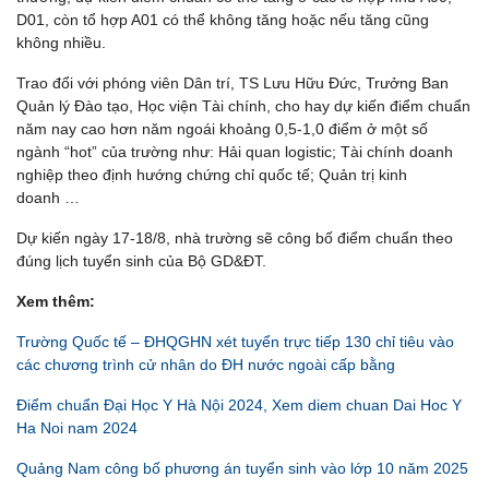
D01, còn tổ hợp A01 có thể không tăng hoặc nếu tăng cũng
không nhiều.
Trao đổi với phóng viên Dân trí, TS Lưu Hữu Đức, Trưởng Ban
Quản lý Đào tạo, Học viện Tài chính, cho hay dự kiến điểm chuẩn
năm nay cao hơn năm ngoái khoảng 0,5-1,0 điểm ở một số
ngành “hot” của trường như: Hải quan logistic; Tài chính doanh
nghiệp theo định hướng chứng chỉ quốc tế; Quản trị kinh
doanh …
Dự kiến ngày 17-18/8, nhà trường sẽ công bố điểm chuẩn theo
đúng lịch tuyển sinh của Bộ GD&ĐT.
Xem thêm:
Trường Quốc tế – ĐHQGHN xét tuyển trực tiếp 130 chỉ tiêu vào
các chương trình cử nhân do ĐH nước ngoài cấp bằng
Điểm chuẩn Đại Học Y Hà Nội 2024, Xem diem chuan Dai Hoc Y
Ha Noi nam 2024
Quảng Nam công bố phương án tuyển sinh vào lớp 10 năm 2025