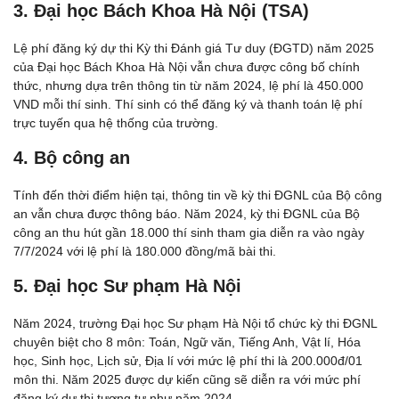
3. Đại học Bách Khoa Hà Nội (TSA)
Lệ phí đăng ký dự thi Kỳ thi Đánh giá Tư duy (ĐGTD) năm 2025
của Đại học Bách Khoa Hà Nội vẫn chưa được công bố chính
thức, nhưng dựa trên thông tin từ năm 2024, lệ phí là 450.000
VND mỗi thí sinh. Thí sinh có thể đăng ký và thanh toán lệ phí
trực tuyến qua hệ thống của trường.
4. Bộ công an
Tính đến thời điểm hiện tại, thông tin về kỳ thi ĐGNL của Bộ công
an vẫn chưa được thông báo. Năm 2024, kỳ thi ĐGNL của Bộ
công an thu hút gần 18.000 thí sinh tham gia diễn ra vào ngày
7/7/2024 với lệ phí là 180.000 đồng/mã bài thi.
5. Đại học Sư phạm Hà Nội
Năm 2024, trường Đại học Sư phạm Hà Nội tổ chức kỳ thi ĐGNL
chuyên biệt cho 8 môn: Toán, Ngữ văn, Tiếng Anh, Vật lí, Hóa
học, Sinh học, Lịch sử, Địa lí với mức lệ phí thi là 200.000đ/01
môn thi. Năm 2025 được dự kiến cũng sẽ diễn ra với mức phí
đăng ký dự thi tương tự như năm 2024.