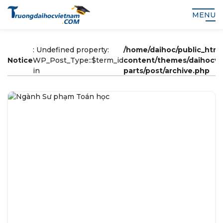
MENU
: Undefined property:
/home/daihoc/public_html
Notice
WP_Post_Type::$term_id
content/themes/daihocv2
in
parts/post/archive.php