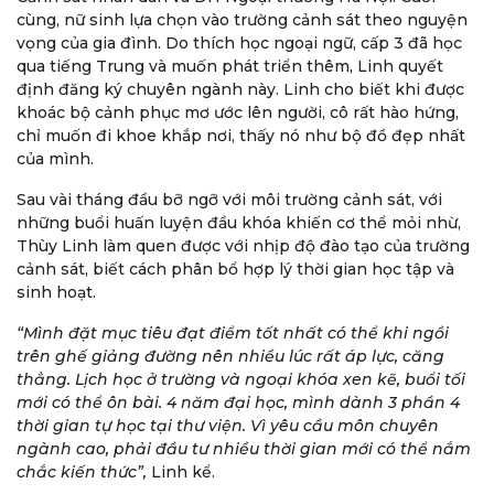
cùng, nữ sinh lựa chọn vào trường cảnh sát theo nguyện
vọng của gia đình. Do thích học ngoại ngữ, cấp 3 đã học
qua tiếng Trung và muốn phát triển thêm, Linh quyết
định đăng ký chuyên ngành này. Linh cho biết khi được
khoác bộ cảnh phục mơ ước lên người, cô rất hào hứng,
chỉ muốn đi khoe khắp nơi, thấy nó như bộ đồ đẹp nhất
của mình.
Sau vài tháng đầu bỡ ngỡ với môi trường cảnh sát, với
những buổi huấn luyện đầu khóa khiến cơ thể mỏi nhừ,
Thùy Linh làm quen được với nhịp độ đào tạo của trường
cảnh sát, biết cách phân bổ hợp lý thời gian học tập và
sinh hoạt.
“Mình đặt mục tiêu đạt điểm tốt nhất có thể khi ngồi
trên ghế giảng đường nên nhiều lúc rất áp lực, căng
thẳng. Lịch học ở trường và ngoại khóa xen kẽ, buổi tối
mới có thể ôn bài. 4 năm đại học, mình dành 3 phần 4
thời gian tự học tại thư viện. Vì yêu cầu môn chuyên
ngành cao, phải đầu tư nhiều thời gian mới có thể nắm
chắc kiến thức”,
Linh kể.