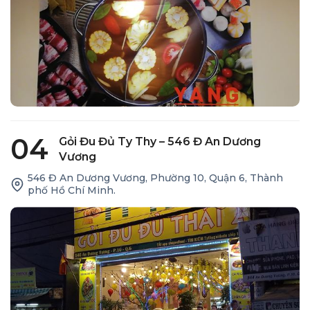
04
Gỏi Đu Đủ Ty Thy – 546 Đ An Dương
Vương
546 Đ An Dương Vương, Phường 10, Quận 6, Thành
phố Hồ Chí Minh.