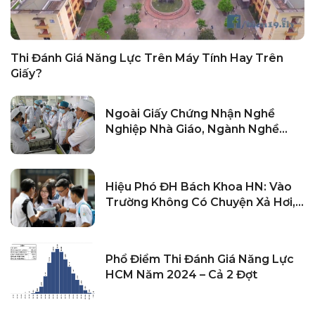
Thi Đánh Giá Năng Lực Trên Máy Tính Hay Trên
Giấy?
Ngoài Giấy Chứng Nhận Nghề
Nghiệp Nhà Giáo, Ngành Nghề
Nào Cần Chứng Chỉ Hành Nghề?
Hiệu Phó ĐH Bách Khoa HN: Vào
Trường Không Có Chuyện Xả Hơi,
Có Khoảng 800 Em Bị Buộc Thôi
Học Mỗi Năm
Phổ Điểm Thi Đánh Giá Năng Lực
HCM Năm 2024 – Cả 2 Đợt