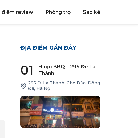
a điểm review
Phòng trọ
Sao kê
ĐỊA ĐIỂM GẦN ĐÂY
01
Hugo BBQ – 295 Đê La
Thành
295 Đ. La Thành, Chợ Dừa, Đống
Đa, Hà Nội