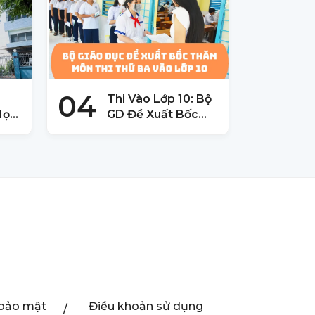
04
Thi Vào Lớp 10: Bộ
Học
GD Đề Xuất Bốc
M
Thăm Môn Thi Thứ
3
 bảo mật
Điều khoản sử dụng