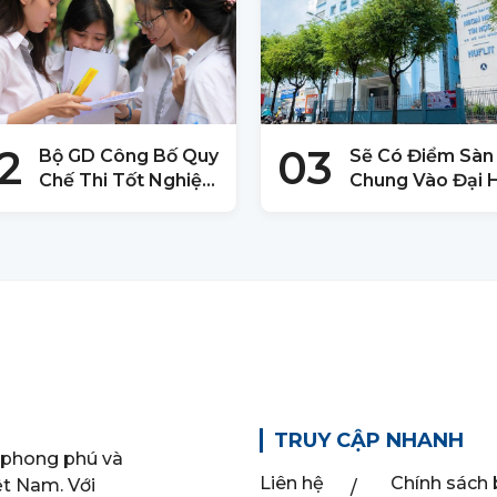
2
03
Bộ GD Công Bố Quy
Sẽ Có Điểm Sàn
Chế Thi Tốt Nghiệp
Chung Vào Đại 
THPT 2025
Quốc Gia TPHC
2025
TRUY CẬP NHANH
 phong phú và
Liên hệ
Chính sách
ệt Nam. Với