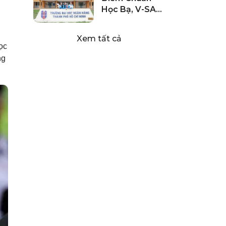
Học Bạ, V-SAT
Đại Học Ngân
Hàng TP HCM
Xem tất cả
2024
ọc
ng