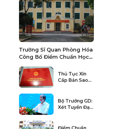
Trường Sĩ Quan Phòng Hóa
Công Bố Điểm Chuẩn Học
Bạ, ĐGNL 2024
Thủ Tục Xin
Cấp Bản Sao
Bằng Tốt
Nghiệp THPT
Bộ Trưởng GD:
Xét Tuyển Đại
Học Sớm Rất
Tai Hại, Mất
Công Bằng
Điểm Chuẩn