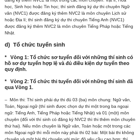
đăng ký thêm NVC2 là một trong các môn chuyên: Vật lí, Hóa
học, Sinh học hoặc Tin học; thí sinh đăng ký dự thi chuyên Ngữ
văn (NVC1) được đăng ký thêm NVC2 là môn chuyên Lịch sử
hoặc Địa lí; thí sinh đăng ký dự thi chuyên Tiếng Anh (NVC1)
được đăng ký thêm NVC2 là môn chuyên Tiếng Pháp hoặc Tiếng
Nhật.
d) Tổ chức tuyển sinh
* Vòng 1: Tổ chức sơ tuyển đối với những thí sinh có
hồ sơ dự tuyển hợp lệ và đủ điều kiện dự tuyển theo
quy định
.
* Vòng 2: Tổ chức thi tuyển đối với những thí sinh đã
qua Vòng 1.
– Môn thi: Thí sinh phải dự thi đủ 03 (ba) môn chung: Ngữ văn,
Toán, Ngoại ngữ (thí sinh được chọn dự thi một trong ba ngoại
ngữ: Tiếng Anh, Tiếng Pháp hoặc Tiếng Nhật) và 01 (một) môn
chuyên (đối với thí sinh có đăng ký NVC2 thì thi thêm môn chuyên
thứ hai). Nếu môn chuyên là Ngữ văn, Toán hoặc một trong các
môn Ngoại ngữ thì mỗi môn này phải thi 02 bài: Một bài thi không
chuyên và một bài thi chuyên với mức độ yêu cầu cao hơn; thí