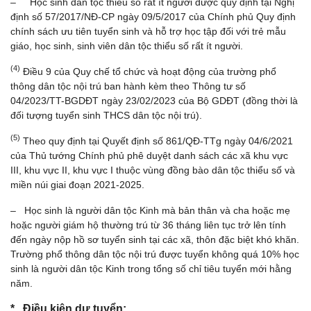
– Học sinh dân tộc thiểu số rất ít người được quy định tại Nghị
định số 57/2017/NĐ-CP ngày 09/5/2017 của Chính phủ Quy định
chính sách ưu tiên tuyển sinh và hỗ trợ học tập đối với trẻ mẫu
giáo, học sinh, sinh viên dân tộc thiểu số rất ít người.
(4)
Điều 9 của Quy chế tổ chức và hoạt động của trường phổ
thông dân tộc nội trú ban hành kèm theo Thông tư số
04/2023/TT-BGDĐT ngày 23/02/2023 của Bộ GDĐT (đồng thời là
đối tượng tuyển sinh THCS dân tộc nội trú).
(5)
Theo quy định tại Quyết định số 861/QĐ-TTg ngày 04/6/2021
của Thủ tướng Chính phủ phê duyệt danh sách các xã khu vực
III, khu vực II, khu vực I thuộc vùng đồng bào dân tộc thiểu số và
miền núi giai đoạn 2021-2025.
– Học sinh là người dân tộc Kinh mà bản thân và cha hoặc mẹ
hoặc người giám hộ thường trú từ 36 tháng liên tục trở lên tính
đến ngày nộp hồ sơ tuyển sinh tại các xã, thôn đặc biệt khó khăn.
Trường phổ thông dân tộc nội trú được tuyển không quá 10% học
sinh là người dân tộc Kinh trong tổng số chỉ tiêu tuyển mới hằng
năm.
* Điều kiện dự tuyển: