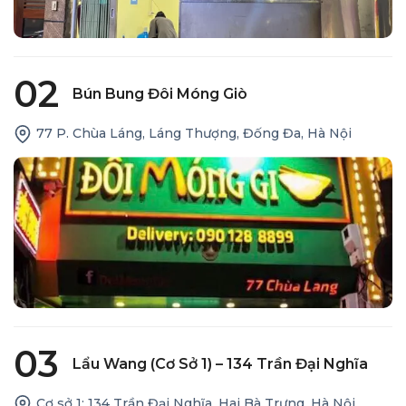
02
Bún Bung Đôi Móng Giò
77 P. Chùa Láng, Láng Thượng, Đống Đa, Hà Nội
03
Lẩu Wang (cơ Sở 1) – 134 Trần Đại Nghĩa
Cơ sở 1: 134 Trần Đại Nghĩa, Hai Bà Trưng, Hà Nội