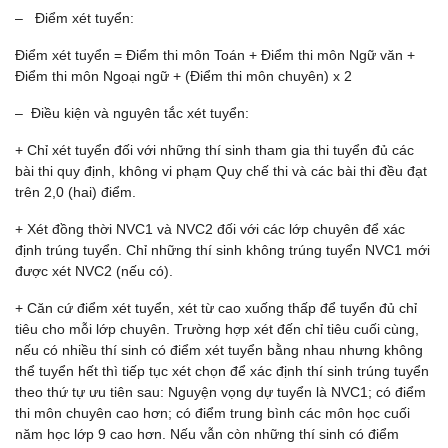
– Điểm xét tuyển:
Điểm xét tuyển = Điểm thi môn Toán + Điểm thi môn Ngữ văn +
Điểm thi môn Ngoại ngữ + (Điểm thi môn chuyên) x 2
– Điều kiện và nguyên tắc xét tuyển:
+ Chỉ xét tuyển đối với những thí sinh tham gia thi tuyển đủ các
bài thi quy định, không vi phạm Quy chế thi và các bài thi đều đạt
trên 2,0 (hai) điểm.
+ Xét đồng thời NVC1 và NVC2 đối với các lớp chuyên để xác
định trúng tuyển. Chỉ những thí sinh không trúng tuyển NVC1 mới
được xét NVC2 (nếu có).
+ Căn cứ điểm xét tuyển, xét từ cao xuống thấp để tuyển đủ chỉ
tiêu cho mỗi lớp chuyên. Trường hợp xét đến chỉ tiêu cuối cùng,
nếu có nhiều thí sinh có điểm xét tuyển bằng nhau nhưng không
thể tuyển hết thì tiếp tục xét chọn để xác định thí sinh trúng tuyển
theo thứ tự ưu tiên sau: Nguyện vọng dự tuyển là NVC1; có điểm
thi môn chuyên cao hơn; có điểm trung bình các môn học cuối
năm học lớp 9 cao hơn. Nếu vẫn còn những thí sinh có điểm