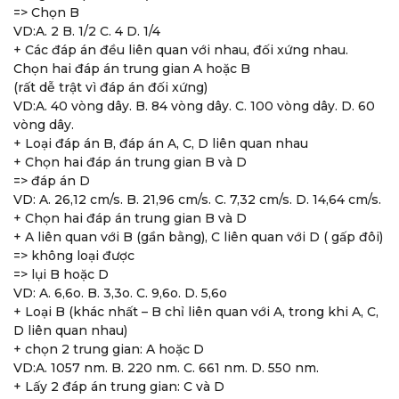
=> Chọn B
VD:A. 2 B. 1/2 C. 4 D. 1/4
+ Các đáp án đều liên quan với nhau, đối xứng nhau.
Chọn hai đáp án trung gian A hoặc B
(rất dễ trật vì đáp án đối xứng)
VD:A. 40 vòng dây. B. 84 vòng dây. C. 100 vòng dây. D. 60
vòng dây.
+ Loại đáp án B, đáp án A, C, D liên quan nhau
+ Chọn hai đáp án trung gian B và D
=> đáp án D
VD: A. 26,12 cm/s. B. 21,96 cm/s. C. 7,32 cm/s. D. 14,64 cm/s.
+ Chọn hai đáp án trung gian B và D
+ A liên quan với B (gần bằng), C liên quan với D ( gấp đôi)
=> không loại được
=> lụi B hoặc D
VD: A. 6,6o. B. 3,3o. C. 9,6o. D. 5,6o
+ Loại B (khác nhất – B chỉ liên quan với A, trong khi A, C,
D liên quan nhau)
+ chọn 2 trung gian: A hoặc D
VD:A. 1057 nm. B. 220 nm. C. 661 nm. D. 550 nm.
+ Lấy 2 đáp án trung gian: C và D