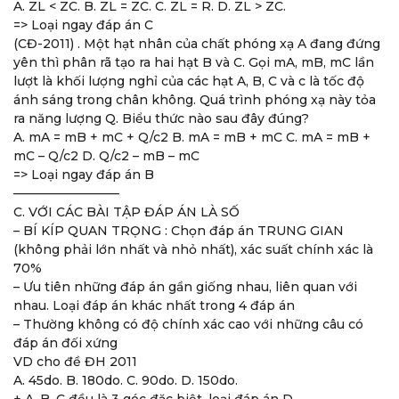
A. ZL < ZC. B. ZL = ZC. C. ZL = R. D. ZL > ZC.
=> Loại ngay đáp án C
(CĐ-2011) . Một hạt nhân của chất phóng xạ A đang đứng
yên thì phân rã tạo ra hai hạt B và C. Gọi mA, mB, mC lần
lượt là khối lượng nghỉ của các hạt A, B, C và c là tốc độ
ánh sáng trong chân không. Quá trình phóng xạ này tỏa
ra năng lượng Q. Biểu thức nào sau đây đúng?
A. mA = mB + mC + Q/c2 B. mA = mB + mC C. mA = mB +
mC – Q/c2 D. Q/c2 – mB – mC
=> Loại ngay đáp án B
————————–
C. VỚI CÁC BÀI TẬP ĐÁP ÁN LÀ SỐ
– BÍ KÍP QUAN TRỌNG : Chọn đáp án TRUNG GIAN
(không phải lớn nhất và nhỏ nhất), xác suất chính xác là
70%
– Ưu tiên những đáp án gần giống nhau, liên quan với
nhau. Loại đáp án khác nhất trong 4 đáp án
– Thường không có độ chính xác cao với những câu có
đáp án đối xứng
VD cho đề ĐH 2011
A. 45do. B. 180do. C. 90do. D. 150do.