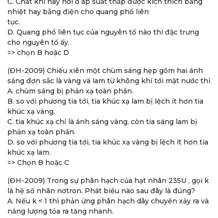
C. Chất khí hay hơi ở áp suất thấp được kích thích bằng
nhiệt hay bằng điện cho quang phổ liên
tục.
D. Quang phổ liên tục của nguyên tố nào thì đặc trưng
cho nguyên tố ấy.
=> chọn B hoặc D
(ĐH-2009) Chiếu xiên một chùm sáng hẹp gồm hai ánh
sáng đơn sắc là vàng và lam từ không khí tới mặt nước thì
A. chùm sáng bị phản xạ toàn phần.
B. so với phương tia tới, tia khúc xạ lam bị lệch ít hơn tia
khúc xạ vàng.
C. tia khúc xạ chỉ là ánh sáng vàng, còn tia sáng lam bị
phản xạ toàn phần.
D. so với phương tia tới, tia khúc xạ vàng bị lệch ít hơn tia
khúc xạ lam.
=> Chọn B hoặc C
(ĐH-2009) Trong sự phân hạch của hạt nhân 235U , gọi k
là hệ số nhân nơtron. Phát biểu nào sau đây là đúng?
A. Nếu k < 1 thì phản ứng phân hạch dây chuyền xảy ra và
năng lượng tỏa ra tăng nhanh.