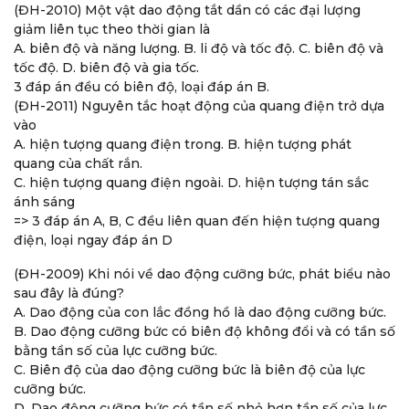
(ĐH-2010) Một vật dao động tắt dần có các đại lượng
giảm liên tục theo thời gian là
A. biên độ và năng lượng. B. li độ và tốc độ. C. biên độ và
tốc độ. D. biên độ và gia tốc.
3 đáp án đều có biên độ, loại đáp án B.
(ĐH-2011) Nguyên tắc hoạt động của quang điện trở dựa
vào
A. hiện tượng quang điện trong. B. hiện tượng phát
quang của chất rắn.
C. hiện tượng quang điện ngoài. D. hiện tượng tán sắc
ánh sáng
=> 3 đáp án A, B, C đều liên quan đến hiện tượng quang
điện, loại ngay đáp án D
(ĐH-2009) Khi nói về dao động cưỡng bức, phát biểu nào
sau đây là đúng?
A. Dao động của con lắc đồng hồ là dao động cưỡng bức.
B. Dao động cưỡng bức có biên độ không đổi và có tần số
bằng tần số của lực cưỡng bức.
C. Biên độ của dao động cưỡng bức là biên độ của lực
cưỡng bức.
D. Dao động cưỡng bức có tần số nhỏ hơn tần số của lực