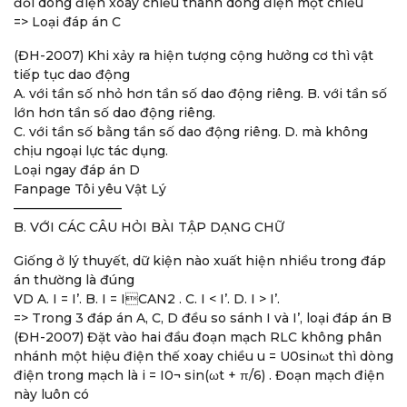
đổi dòng điện xoay chiều thành dòng điện một chiều
=> Loại đáp án C
(ĐH-2007) Khi xảy ra hiện tượng cộng hưởng cơ thì vật
tiếp tục dao động
A. với tần số nhỏ hơn tần số dao động riêng. B. với tần số
lớn hơn tần số dao động riêng.
C. với tần số bằng tần số dao động riêng. D. mà không
chịu ngoại lực tác dụng.
Loại ngay đáp án D
Fanpage Tôi yêu Vật Lý
————————–
B. VỚI CÁC CÂU HỎI BÀI TẬP DẠNG CHỮ
Giống ở lý thuyết, dữ kiện nào xuất hiện nhiều trong đáp
án thường là đúng
VD A. I = I’. B. I = ICAN2 . C. I < I’. D. I > I’.
=> Trong 3 đáp án A, C, D đều so sánh I và I’, loại đáp án B
(ĐH-2007) Đặt vào hai đầu đoạn mạch RLC không phân
nhánh một hiệu điện thế xoay chiều u = U0sinωt thì dòng
điện trong mạch là i = I0¬ sin(ωt + π/6) . Đoạn mạch điện
này luôn có