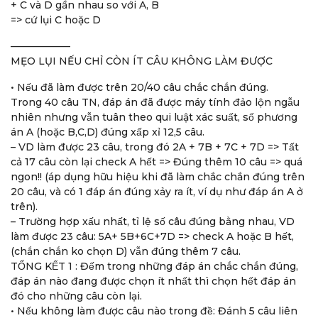
+ C và D gần nhau so với A, B
=> cứ lụi C hoặc D
——————
MẸO LỤI NẾU CHỈ CÒN ÍT CÂU KHÔNG LÀM ĐƯỢC
• Nếu đã làm được trên 20/40 câu chắc chắn đúng.
Trong 40 câu TN, đáp án đã được máy tính đảo lộn ngẫu
nhiên nhưng vẫn tuân theo qui luật xác suất, số phương
án A (hoặc B,C,D) đúng xấp xỉ 12,5 câu.
– VD làm được 23 câu, trong đó 2A + 7B + 7C + 7D => Tất
cả 17 câu còn lại check A hết => Đúng thêm 10 câu => quá
ngon!! (áp dụng hữu hiệu khi đã làm chắc chắn đúng trên
20 câu, và có 1 đáp án đúng xảy ra ít, ví dụ như đáp án A ở
trên).
– Trường hợp xấu nhất, tỉ lệ số câu đúng bằng nhau, VD
làm được 23 câu: 5A+ 5B+6C+7D => check A hoặc B hết,
(chắn chắn ko chọn D) vẫn đúng thêm 7 câu.
TỔNG KẾT 1 : Đếm trong những đáp án chắc chắn đúng,
đáp án nào đang được chọn ít nhất thì chọn hết đáp án
đó cho những câu còn lại.
• Nếu không làm được câu nào trong đề: Đánh 5 câu liên