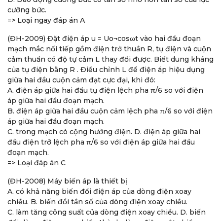
cưỡng bức.
=> Loại ngay đáp án A
(ĐH-2009) Đặt điện áp u = Uo¬cosωt vào hai đầu đoạn
mạch mắc nối tiếp gồm điện trở thuần R, tụ điện và cuộn
cảm thuần có độ tự cảm L thay đổi được. Biết dung kháng
của tụ điện bằng R . Điều chỉnh L để điện áp hiệu dụng
giữa hai đầu cuộn cảm đạt cực đại, khi đó:
A. điện áp giữa hai đầu tụ điện lệch pha π/6 so với điện
áp giữa hai đầu đoạn mạch.
B. điện áp giữa hai đầu cuộn cảm lệch pha π/6 so với điện
áp giữa hai đầu đoạn mạch.
C. trong mạch có cộng hưởng điện. D. điện áp giữa hai
đầu điện trở lệch pha π/6 so với điện áp giữa hai đầu
đoạn mạch.
=> Loại đáp án C
(ĐH-2008) Máy biến áp là thiết bị
A. có khả năng biến đổi điện áp của dòng điện xoay
chiều. B. biến đổi tần số của dòng điện xoay chiều.
C. làm tăng công suất của dòng điện xoay chiều. D. biến