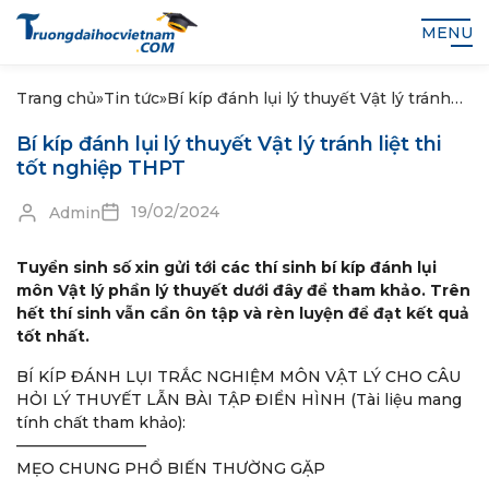
MENU
Trang chủ
»
Tin tức
»
Bí kíp đánh lụi lý thuyết Vật lý tránh
liệt thi tốt nghiệp THPT
Bí kíp đánh lụi lý thuyết Vật lý tránh liệt thi
tốt nghiệp THPT
19/02/2024
Admin
Tuyển sinh số xin gửi tới các thí sinh bí kíp đánh lụi
môn Vật lý phần lý thuyết dưới đây để tham khảo. Trên
hết thí sinh vẫn cần ôn tập và rèn luyện để đạt kết quả
tốt nhất.
BÍ KÍP ĐÁNH LỤI TRẮC NGHIỆM MÔN VẬT LÝ CHO CÂU
HỎI LÝ THUYẾT LẪN BÀI TẬP ĐIỂN HÌNH (Tài liệu mang
tính chất tham khảo):
————————–
MẸO CHUNG PHỔ BIẾN THƯỜNG GẶP