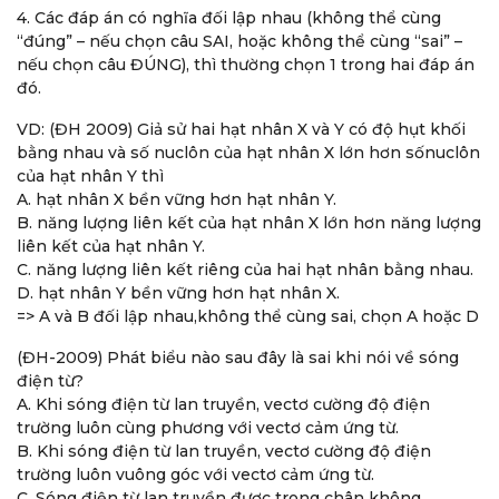
4. Các đáp án có nghĩa đối lập nhau (không thể cùng
“đúng” – nếu chọn câu SAI, hoặc không thể cùng “sai” –
nếu chọn câu ĐÚNG), thì thường chọn 1 trong hai đáp án
đó.
VD: (ĐH 2009) Giả sử hai hạt nhân X và Y có độ hụt khối
bằng nhau và số nuclôn của hạt nhân X lớn hơn sốnuclôn
của hạt nhân Y thì
A. hạt nhân X bền vững hơn hạt nhân Y.
B. năng lượng liên kết của hạt nhân X lớn hơn năng lượng
liên kết của hạt nhân Y.
C. năng lượng liên kết riêng của hai hạt nhân bằng nhau.
D. hạt nhân Y bền vững hơn hạt nhân X.
=> A và B đối lập nhau,không thể cùng sai, chọn A hoặc D
(ĐH-2009) Phát biểu nào sau đây là sai khi nói về sóng
điện từ?
A. Khi sóng điện từ lan truyền, vectơ cường độ điện
trường luôn cùng phương với vectơ cảm ứng từ.
B. Khi sóng điện từ lan truyền, vectơ cường độ điện
trường luôn vuông góc với vectơ cảm ứng từ.
C. Sóng điện từ lan truyền được trong chân không.