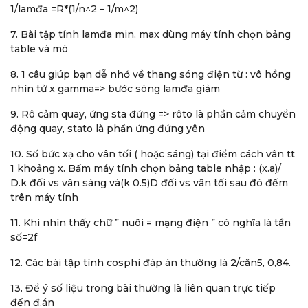
1/lamđa =R*(1/n^2 – 1/m^2)
7. Bài tập tính lamđa min, max dùng máy tính chọn bảng
table và mò
8. 1 câu giúp bạn dễ nhớ về thang sóng điện từ : vô hồng
nhìn tử x gamma=> bước sóng lamđa giảm
9. Rô cảm quay, ứng sta đứng => rôto là phần cảm chuyển
động quay, stato là phần ứng đứng yên
10. Số bức xạ cho vân tối ( hoặc sáng) tại điểm cách vân tt
1 khoảng x. Bấm máy tính chọn bảng table nhập : (x.a)/
D.k đối vs vân sáng và(k 0.5)D đối vs vân tối sau đó đếm
trên máy tính
11. Khi nhìn thấy chữ ” nuôi = mạng điện ” có nghĩa là tần
số=2f
12. Các bài tập tính cosphi đáp án thường là 2/căn5, 0,84.
13. Để ý số liệu trong bài thường là liên quan trực tiếp
đến đ.án