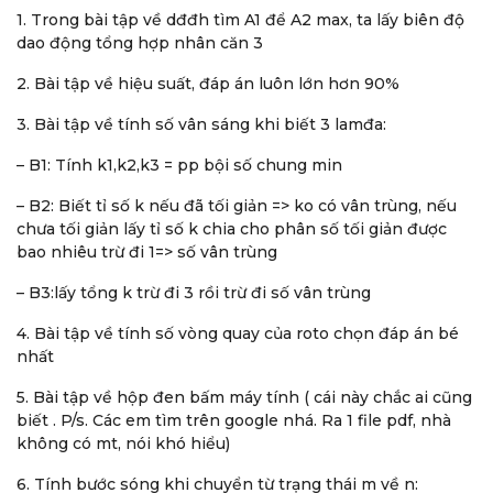
1. Trong bài tập về dđđh tìm A1 để A2 max, ta lấy biên độ
dao động tổng hợp nhân căn 3
2. Bài tập về hiệu suất, đáp án luôn lớn hơn 90%
3. Bài tập về tính số vân sáng khi biết 3 lamđa:
– B1: Tính k1,k2,k3 = pp bội số chung min
– B2: Biết tỉ số k nếu đã tối giản => ko có vân trùng, nếu
chưa tối giản lấy tỉ số k chia cho phân số tối giản được
bao nhiêu trừ đi 1=> số vân trùng
– B3:lấy tổng k trừ đi 3 rồi trừ đi số vân trùng
4. Bài tập về tính số vòng quay của roto chọn đáp án bé
nhất
5. Bài tập về hộp đen bấm máy tính ( cái này chắc ai cũng
biết . P/s. Các em tìm trên google nhá. Ra 1 file pdf, nhà
không có mt, nói khó hiểu)
6. Tính bước sóng khi chuyển từ trạng thái m về n: