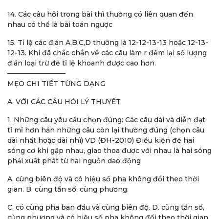
14. Các câu hỏi trong bài thì thường có liên quan đến
nhau có thể là bài toán ngược
15. Tỉ lệ các đ.án A,B,C,D thường là 12-12-13-13 hoặc 12-13-
12-13. Khi đã chắc chắn về các câu làm r đếm lại số lượng
đ.án loại trừ để tỉ lệ khoanh được cao hơn.
————————–
MẸO CHI TIẾT TỪNG DẠNG
A. VỚI CÁC CÂU HỎI LÝ THUYẾT
1. Những câu yêu cầu chọn đúng: Các câu dài và diễn đạt
tỉ mỉ hơn hẳn những câu còn lại thường đúng (chọn câu
dài nhất hoặc dài nhì) VD (ĐH-2010) Điều kiện để hai
sóng cơ khi gặp nhau, giao thoa được với nhau là hai sóng
phải xuất phát từ hai nguồn dao động
A. cùng biên độ và có hiệu số pha không đổi theo thời
gian. B. cùng tần số, cùng phương.
C. có cùng pha ban đầu và cùng biên độ. D. cùng tần số,
cùng phương và có hiệu số pha không đổi theo thời gian.