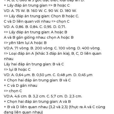
+ A, B, C đều là 3 góc đặc biệt, loại đáp án D.
+ Lấy đáp án trung gian => B hoặc C
VD: A. 75 W. B. 160 W. C. 90 W. D. 180 W.
=> Lấy đáp án trung gian: Chọn B hoặc C.
C và D liên quan với nhau => chọn C
VD: A. 0,86. B. 0,84. C. 0,95. D. 0,71.
=> Lấy đáp án trung gian: A hoặc B
A và B gần giống nhau: chọn A hoặc B
=> yên tâm lụi A hoặc B
VD:A. 71 vòng. B. 200 vòng. C. 100 vòng. D. 400 vòng.
=> Loại đáp án A (khác 3 đáp án kia), B, C, D liên quan
nhau
Lấy hai đáp án trung gian: B và C
=> lụi B hoặc C
VD: A. 0,64 μm. B. 0,50 μm. C. 0,48 μm. D. 0,45 μm
+ Chọn hai đáp án trung gian: B và C
+ C và D gần nhau
=> chọn C
VD:A. 4,6 cm. B. 3,2 cm. C. 5,7 cm. D. 2,3 cm.
+ Chọn hai đáp án trung gian: A và B
+ B và D liên quan nhau (3,2 và 2,3) (thực ra A và C cũng
đang liên quan nhau)