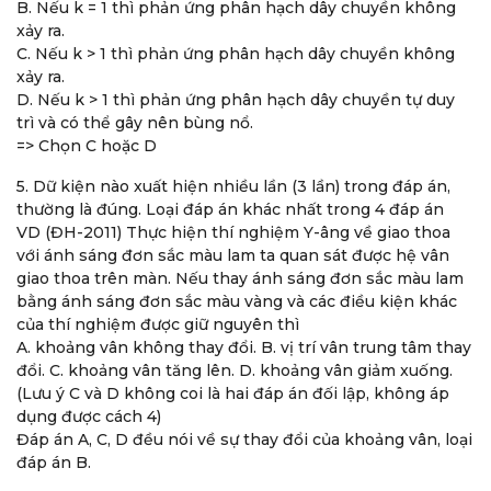
B. Nếu k = 1 thì phản ứng phân hạch dây chuyền không
xảy ra.
C. Nếu k > 1 thì phản ứng phân hạch dây chuyền không
xảy ra.
D. Nếu k > 1 thì phản ứng phân hạch dây chuyền tự duy
trì và có thể gây nên bùng nổ.
=> Chọn C hoặc D
5. Dữ kiện nào xuất hiện nhiều lần (3 lần) trong đáp án,
thường là đúng. Loại đáp án khác nhất trong 4 đáp án
VD (ĐH-2011) Thực hiện thí nghiệm Y-âng về giao thoa
với ánh sáng đơn sắc màu lam ta quan sát được hệ vân
giao thoa trên màn. Nếu thay ánh sáng đơn sắc màu lam
bằng ánh sáng đơn sắc màu vàng và các điều kiện khác
của thí nghiệm được giữ nguyên thì
A. khoảng vân không thay đổi. B. vị trí vân trung tâm thay
đổi. C. khoảng vân tăng lên. D. khoảng vân giảm xuống.
(Lưu ý C và D không coi là hai đáp án đối lập, không áp
dụng được cách 4)
Đáp án A, C, D đều nói về sự thay đổi của khoảng vân, loại
đáp án B.