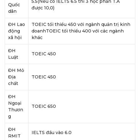
5.5(Nếu có IELTS 6.5 thì 3 học phần T.A
Quốc
được 10,0)
dân
ĐH Lao
TOEIC tối thiểu 450 với ngành quản trị kinh
động
doanhTOEIC tối thiểu 400 với các ngành
xã hội
khác
ĐH
TOEIC 450
Luật
ĐH Mỏ
Địa
TOEIC 450
chất
ĐH
Ngoại
TOEIC 650
Thươn
g
ĐH
IELTS đầu vào 6.0
RMIT