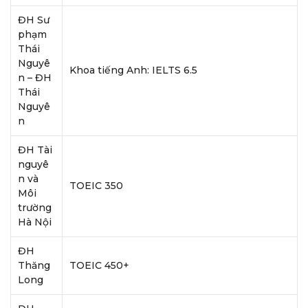
ĐH Sư
phạm
Thái
Nguyê
Khoa tiếng Anh: IELTS 6.5
n – ĐH
Thái
Nguyê
n
ĐH Tài
nguyê
n và
TOEIC 350
Môi
trường
Hà Nội
ĐH
Thăng
TOEIC 450+
Long