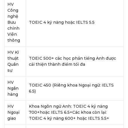
HV
Công
nghệ
Bưu
TOEIC 4 kỹ năng hoặc IELTS 5.5
chính
Viễn
thông
HV Kĩ
thuật
TOEIC 500+ các học phần tiếng Anh được
Quân
cải thiện thành điểm tối đa
sự
HV
TOEIC 450 (Riêng khoa Ngoại ngữ: IELTS
Ngân
6.5)
hàng
HV
Khoa Ngôn ngữ Anh: TOEIC 4 kỹ năng
Ngoại
700+hoặc IELTS 6.5+Các khoa còn lại:
giao
TOEIC 4 kỹ năng 600+ hoặc IELTS 5.5+