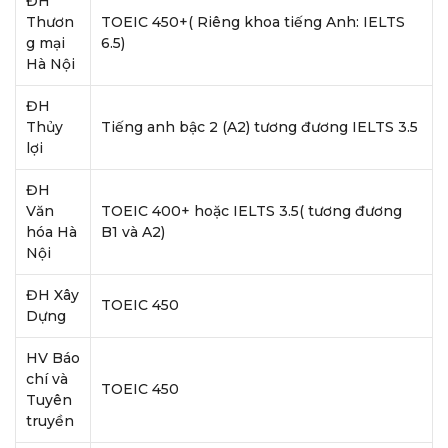
ĐH
Thươn
TOEIC 450+( Riêng khoa tiếng Anh: IELTS
g mại
6.5)
Hà Nội
ĐH
Thủy
Tiếng anh bậc 2 (A2) tương đương IELTS 3.5
lợi
ĐH
Văn
TOEIC 400+ hoặc IELTS 3.5( tương đương
hóa Hà
B1 và A2)
Nội
ĐH Xây
TOEIC 450
Dựng
HV Báo
chí và
TOEIC 450
Tuyên
truyền