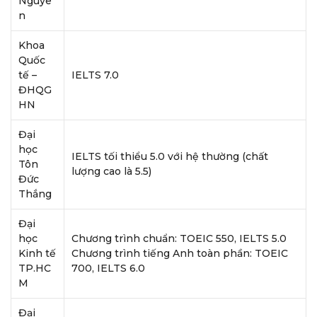
Nguyê
n
Khoa
Quốc
tế –
IELTS 7.0
ĐHQG
HN
Đại
học
IELTS tối thiểu 5.0 với hệ thường (chất
Tôn
lượng cao là 5.5)
Đức
Thắng
Đại
học
Chương trình chuẩn: TOEIC 550, IELTS 5.0
Kinh tế
Chương trình tiếng Anh toàn phần: TOEIC
TP.HC
700, IELTS 6.0
M
Đại