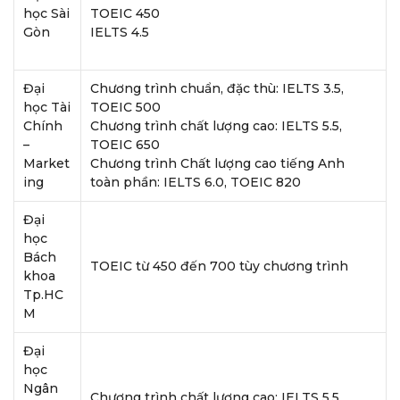
học Sài
TOEIC 450
Gòn
IELTS 4.5
Đại
Chương trình chuẩn, đặc thù: IELTS 3.5,
học Tài
TOEIC 500
Chính
Chương trình chất lượng cao: IELTS 5.5,
–
TOEIC 650
Market
Chương trình Chất lượng cao tiếng Anh
ing
toàn phần: IELTS 6.0, TOEIC 820
Đại
học
Bách
TOEIC từ 450 đến 700 tùy chương trình
khoa
Tp.HC
M
Đại
học
Ngân
Chương trình chất lượng cao: IELTS 5.5