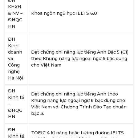
ĐH
KHXH
& NV –
Khoa ngôn ngữ học IELTS 6.0
ĐHQG
HN
ĐH
Kinh
doanh
Đạt chứng chỉ năng lực tiếng Anh Bậc 5 (C1)
và
theo Khung năng lực ngoại ngữ 6 bậc dùng
Công
cho Việt Nam
nghệ
Hà Nội
ĐH
Đạt chứng chỉ năng lực tiếng Anh theo
Kinh tế
Khung năng lực ngoại ngữ 6 bậc dùng cho
–
Việt Nam với Chương Trình Đào Tạo chuẩn:
ĐHQG
bậc 3.
HN
ĐH
TOEIC 4 kĩ năng hoặc tương đương IELTS
Kinh tế