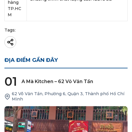
hàng
TP.HC
M
Tags:
ĐỊA ĐIỂM GẦN ĐÂY
01
A Mà Kitchen – 62 Võ Văn Tần
62 Võ Văn Tần, Phường 6, Quận 3, Thành phố Hồ Chí
Minh