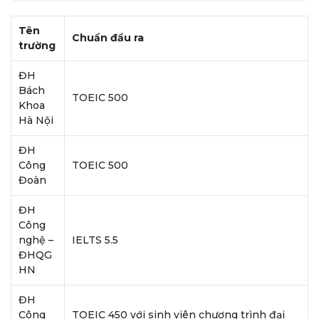
Tên
Chuẩn đầu ra
trường
ĐH
Bách
TOEIC 500
Khoa
Hà Nội
ĐH
Công
TOEIC 500
Đoàn
ĐH
Công
nghệ –
IELTS 5.5
ĐHQG
HN
ĐH
Công
TOEIC 450 với sinh viên chương trình đại