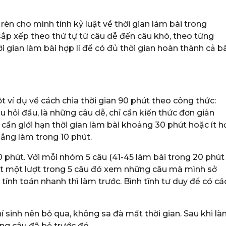
 rèn cho mình tính kỷ luật về thời gian làm bài trong
 sắp xếp theo thứ tự từ câu dễ đến câu khó, theo từng
i gian làm bài hợp lí để có đủ thời gian hoàn thành cả b
ví dụ về cách chia thời gian 90 phút theo công thức:
âu hỏi đầu, là những câu dễ, chỉ cần kiến thức đơn giản
 cần giới hạn thời gian làm bài khoảng 30 phút hoặc ít h
gắng làm trong 10 phút.
50 phút. Với mỗi nhóm 5 câu (41-45 làm bài trong 20 phút
ướt một lượt trong 5 câu đó xem những câu mà mình sở
 tính toán nhanh thì làm trước. Bình tĩnh tư duy để có cá
hí sinh nên bỏ qua, không sa đà mất thời gian. Sau khi l
ững câu đã bỏ trước đó.