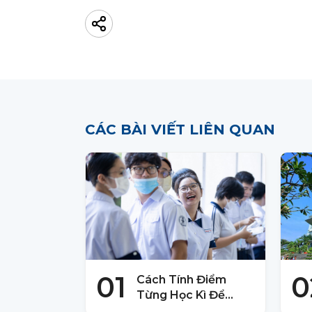
CÁC BÀI VIẾT LIÊN QUAN
01
0
Cách Tính Điểm
Từng Học Kì Để
Đăng Kí Thi HSA