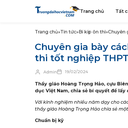
Trang chủ
Tất c
Trang chủ
»
Tin tức
»
Bí kíp ôn thi
»
Chuyên g
Chuyên gia bày các
thi tốt nghiệp THP
19/02/2024
Admin
Thầy giáo Hoàng Trọng Hảo, cựu Biên 
dục Việt Nam, chia sẻ bí quyết để lấ
Với kinh nghiệm nhiều năm dạy cho các 
thầy giáo Hoàng Trọng Hảo chia sẻ một
Chuẩn bị kỹ