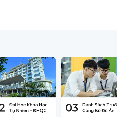
2
03
Đại Học Khoa Học
Danh Sách Trư
Tự Nhiên – ĐHQG
Công Bố Đề Án
TPHCM Công Bố
Tuyển Sinh 2025