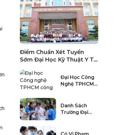
ài
Điểm Chuẩn Xét Tuyển
Sớm Đại Học Kỹ Thuật Y Tế
Hải Dương 2024
ơn
Đại Học Công
Nghệ TPHCM
Công Bố Điểm
Chuẩn Học Bạ
Đợt 2 Năm
Danh Sách
ch
2024
Trường Đại
Học Xét Học
Bạ THPT 2024
àm
Có Vi Phạm