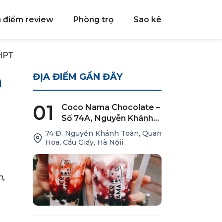
a điểm review
Phòng trọ
Sao kê
THPT
n
ĐỊA ĐIỂM GẦN ĐÂY
01
Coco Nama Chocolate –
Số 74A, Nguyễn Khánh
Toàn
74 Đ. Nguyễn Khánh Toàn, Quan
Hoa, Cầu Giấy, Hà Nộii
n,