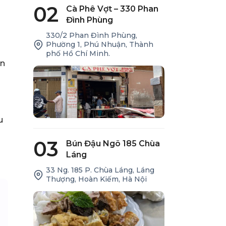
02
Cà Phê Vợt – 330 Phan
Đình Phùng
330/2 Phan Đình Phùng,
Phường 1, Phú Nhuận, Thành
phố Hồ Chí Minh.
ến
u
03
Bún Đậu Ngõ 185 Chùa
Láng
33 Ng. 185 P. Chùa Láng, Láng
Thượng, Hoàn Kiếm, Hà Nội