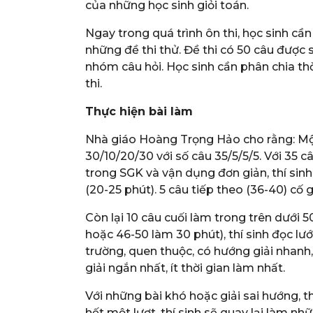
của những học sinh giỏi toán.
Ngay trong quá trình ôn thi, học sinh cần
những đề thi thử. Đề thi có 50 câu được
nhóm câu hỏi. Học sinh cần phân chia thờ
thi.
Thực hiện bài làm
Nhà giáo Hoàng Trọng Hảo cho rằng: Một 
30/10/20/30 với số câu 35/5/5/5. Với 35 c
trong SGK và vận dụng đơn giản, thí sinh
(20-25 phút). 5 câu tiếp theo (36-40) cố 
Còn lại 10 câu cuối làm trong trên dưới 
hoặc 46-50 làm 30 phút), thí sinh đọc l
trường, quen thuộc, có hướng giải nhanh,
giải ngắn nhất, ít thời gian làm nhất.
Với những bài khó hoặc giải sai hướng, t
hết một lượt, thí sinh sẽ quay lại làm nh