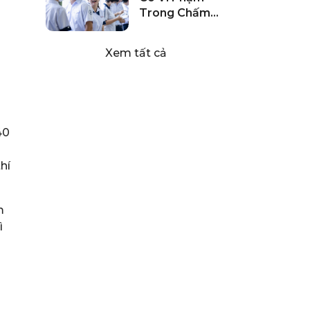
Trong Chấm
Thi Vào Lớp 10
Hải Phòng
Xem tất cả
2024
ì
40
hí
m
ì