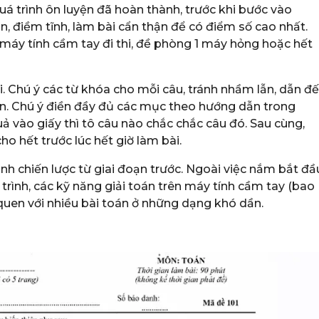
á trình ôn luyện đã hoàn thành, trước khi bước vào
tin, điềm tĩnh, làm bài cẩn thận để có điểm số cao nhất.
 máy tính cầm tay đi thi, đề phòng 1 máy hỏng hoặc hết
ài. Chú ý các từ khóa cho mỗi câu, tránh nhầm lẫn, dẫn đ
n. Chú ý điền đầy đủ các mục theo hướng dẫn trong
uả vào giấy thì tô câu nào chắc chắc câu đó. Sau cùng,
o hết trước lúc hết giờ làm bài.
hành chiến lược từ giai đoạn trước. Ngoài việc nắm bắt đầ
trình, các kỹ năng giải toán trên máy tính cầm tay (bao
 quen với nhiều bài toán ở những dạng khó dần.