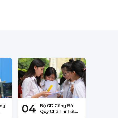
04
ờng
Bộ GD Công Bố
Quy Chế Thi Tốt
 –
Nghiệp THPT 2025