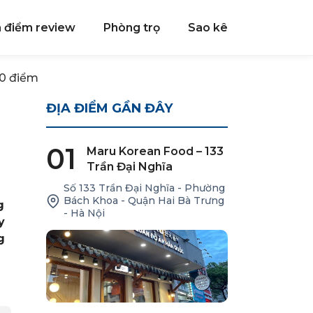
a điểm review
Phòng trọ
Sao kê
20 điểm
ĐỊA ĐIỂM GẦN ĐÂY
01
Maru Korean Food – 133
Trần Đại Nghĩa
Số 133 Trần Đại Nghĩa - Phường
Bách Khoa - Quận Hai Bà Trưng
g
- Hà Nội
y
g