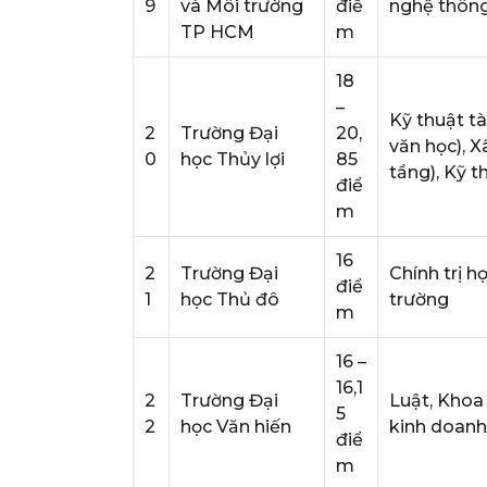
9
và Môi trường
điể
nghệ thông 
TP HCM
m
18
–
Kỹ thuật t
2
Trường Đại
20,
văn học), X
0
học Thủy lợi
85
tầng), Kỹ t
điể
m
16
2
Trường Đại
Chính trị h
điể
1
học Thủ đô
trường
m
16 –
16,1
2
Trường Đại
Luật, Khoa 
5
2
học Văn hiến
kinh doanh,
điể
m