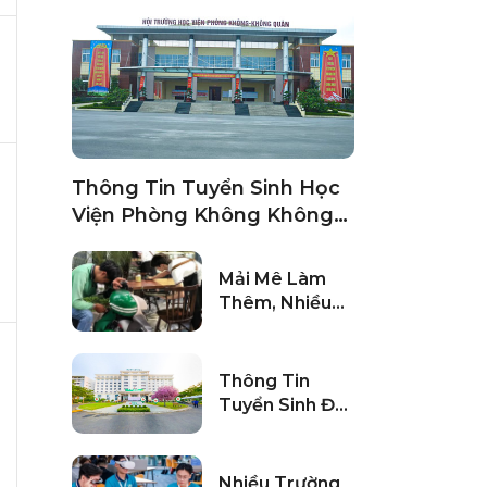
Thông Tin Tuyển Sinh Học
Viện Phòng Không Không
Quân 2024
Mải Mê Làm
Thêm, Nhiều
Sinh Viên Còng
Lưng Trả Học
Phí Gấp Đôi
Thông Tin
Tuyển Sinh Đại
Học Đông Á
Năm 2024
Nhiều Trường