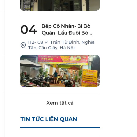
04
Bếp Cô Nhàn- Bì Bò
Quán- Lẩu Đuôi Bò
(112- C8 Trần Tử Bình)
112- C8 P. Trần Tử Bình, Nghĩa
Tân, Cầu Giấy, Hà Nội
Xem tất cả
TIN TỨC LIÊN QUAN