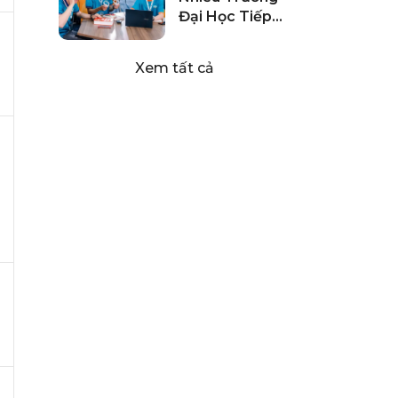
Đại Học Tiếp
Tục Công Bố
Mở Ngành Mới
Xem tất cả
Đào Tạo Kỹ Sư
Công Nghệ