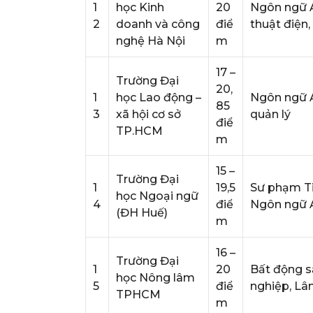
1
học Kinh
20
Ngôn ngữ A
2
doanh và công
điể
thuật điện,
nghệ Hà Nội
m
17 –
Trường Đại
20,
1
học Lao động –
Ngôn ngữ An
85
3
xã hội cơ sở
quản lý
điể
TP.HCM
m
15 –
Trường Đại
1
19,5
Sư phạm Ti
học Ngoại ngữ
4
điể
Ngôn ngữ 
(ĐH Huế)
m
16 –
Trường Đại
1
20
Bất động s
học Nông lâm
5
điể
nghiệp, Lâ
TPHCM
m