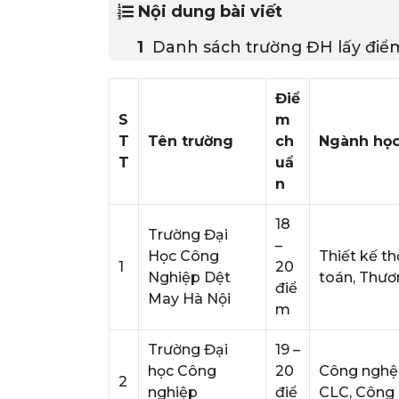
Nội dung bài viết
Danh sách trường ĐH lấy điể
Điể
S
m
T
Tên trường
ch
Ngành họ
T
uẩ
n
18
Trường Đại
–
Học Công
Thiết kế th
1
20
Nghiệp Dệt
toán, Thươ
điể
May Hà Nội
m
Trường Đại
19 –
học Công
20
Công nghệ 
2
nghiệp
điể
CLC, Công 