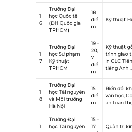
Trường Đại
18
1
học Quốc tế
điể
Kỹ thuật H
6
(ĐH Quốc gia
m
TPHCM)
19 –
Trường Đại
Kỹ thuật g
20,
1
học Sư phạm
trình giao 
7
7
Kỹ thuật
in CLC Tiế
điể
TPHCM
tiếng Anh…
m
Trường Đại
15
Biến đổi kh
1
học Tài nguyên
điể
văn học, C
8
và Môi trường
m
an toàn t
Hà Nội
Trường Đại
15 –
1
học Tài nguyên
17
Quản trị ki