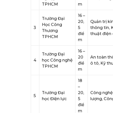
TPHCM
m
16 –
Trường Đại
20,
Quản trị ki
Học Công
3
5
thông tin,
Thương
điể
thuật điện 
TPHCM
m
16 –
Trường Đại
20
An toàn thô
4
học Công nghệ
điể
ô tô, Kỹ th
TPHCM
m
18
–
Trường Đại
20,
Công nghệ 
5
học Điện lực
5
lượng, Côn
điể
m