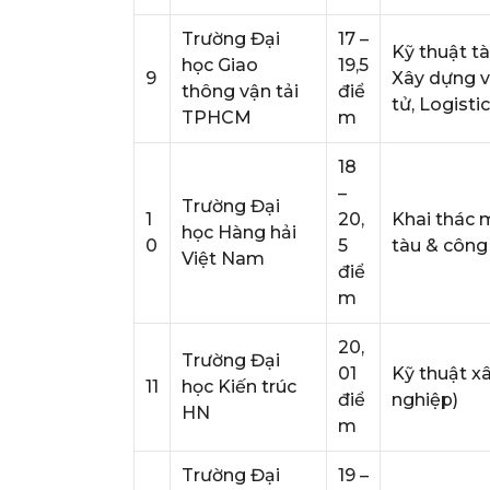
Trường Đại
17 –
Kỹ thuật tà
học Giao
19,5
9
Xây dựng và
thông vận tải
điể
tử, Logist
TPHCM
m
18
–
Trường Đại
1
20,
Khai thác m
học Hàng hải
0
5
tàu & công 
Việt Nam
điể
m
20,
Trường Đại
01
Kỹ thuật x
11
học Kiến trúc
điể
nghiệp)
HN
m
Trường Đại
19 –