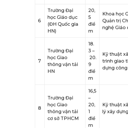
Trường Đại
20,
Khoa học G
học Giáo dục
5
6
Quản trị Ch
(ĐH Quốc gia
điể
nghệ Giáo 
HN)
m
18.
Trường Đại
3 –
Kỹ thuật x
học Giao
20.
7
trình giao 
thông vận tải
9
dựng công 
HN
điể
m
16,5
Trường Đại
–
học Giao
20,
Kỹ thuật x
8
thông vận tải
1
lý xây dựn
cơ sở TPHCM
điể
m