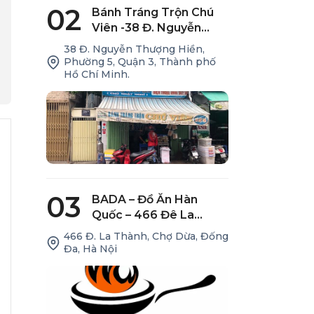
02
Bánh Tráng Trộn Chú
Viên -38 Đ. Nguyễn
Thượng Hiền
38 Đ. Nguyễn Thượng Hiền,
Phường 5, Quận 3, Thành phố
Hồ Chí Minh.
03
BADA – Đồ Ăn Hàn
Quốc – 466 Đê La
Thành
466 Đ. La Thành, Chợ Dừa, Đống
Đa, Hà Nội