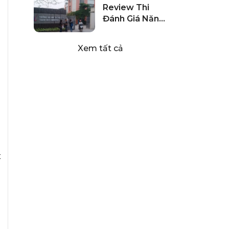
Học Máy Tính
Review Thi
Tại TP. HCM
Đánh Giá Năng
Lực HSA Đợt
403
Xem tất cả
t