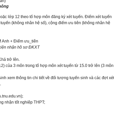
ấn)
thông
c lớp 12 theo tổ hợp môn đăng ký xét tuyển. Điểm xét tuyển
tuyển (không nhân hệ số), cộng điểm ưu tiên (không nhân hệ
 Anh + Điểm ưu_tiên
kiện nhận hồ sơ ĐKXT
há trở lên.
12) của 3 môn trong tổ hợp môn xét tuyển từ 15.0 trở lên (3 môn
sinh xem thông tin chi tiết về đối tượng tuyển sinh và các đợt xé
.
s.tnu.edu.vn);
ng nhận tốt nghiệp THPT;