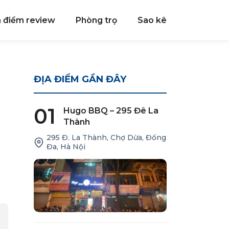
a điểm review
Phòng trọ
Sao kê
H
ĐỊA ĐIỂM GẦN ĐÂY
01
Hugo BBQ – 295 Đê La
Thành
295 Đ. La Thành, Chợ Dừa, Đống
Đa, Hà Nội