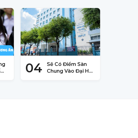
04
ng
Sẽ Có Điểm Sàn
ố
Chung Vào Đại Học
ển
Quốc Gia TPHCM
2025