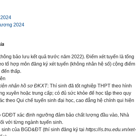
 2024
 Dương 2024
ia
ông bảo lưu kết quả trước năm 2022). Điểm xét tuyển là tổng
eo tổ hợp môn đăng ký xét tuyển (không nhân hệ số) cộng điểm
 đến thấp.
iên
kiện nhận hồ sơ ĐKXT
: Thí sinh đã tốt nghiệp THPT theo hình
ng xuyên hoặc trung cấp; có đủ sức khỏe để học tập theo quy
ác theo Qui chế tuyển sinh đại học, cao đẳng hệ chính qui hiện
 GDĐT xác định ngưỡng đảm bảo chất lượng đầu vào, Nhà
ối với từng ngành tuyển sinh.
 sinh của BGD&ĐT (thí sinh đăng ký tại
https://is.tnu.edu.vn/xet-