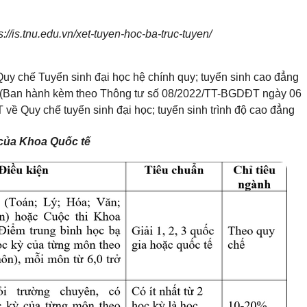
ps://is.tnu.edu.vn/xet-tuyen-hoc-ba-truc-tuyen/
Quy chế Tuyển sinh đại học hệ chính quy; tuyển sinh cao đẳng
y (Ban hành kèm theo Thông tư số 08/2022/TT-BGDĐT ngày 06
ề Quy chế tuyển sinh đại học; tuyển sinh trình độ cao đẳng
 của Khoa Quốc tế