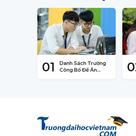
01
0
Danh Sách Trường
Công Bố Đề Án
Tuyển Sinh 2025 –
Mới Nhất