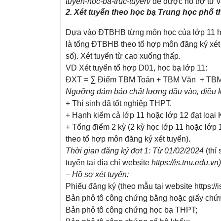
tuyen-hoc-ba-truc-tuyen/
để được hỗ trợ tư v
2. Xét tuyển theo học bạ Trung học phổ 
Dựa vào ĐTBHB từng môn học của lớp 11 hoặ
là tổng ĐTBHB theo tổ hợp môn đăng ký xét 
số). Xét tuyển từ cao xuống thấp.
VD Xét tuyển tổ hợp D01, học bạ lớp 11:
ĐXT = ∑ Điểm TBM Toán + TBM Văn + TBM
Ngưỡng đảm bảo chất lượng đầu vào, điều 
+ Thí sinh đã tốt nghiệp THPT.
+ Hạnh kiểm cả lớp 11 hoặc lớp 12 đạt loại K
+ Tổng điểm 2 kỳ (2 kỳ học lớp 11 hoặc lớp 
theo tổ hợp môn đăng ký xét tuyển).
Thời gian đăng ký đợt 1: Từ 01/02/2024
(thí 
tuyển tại địa chỉ website
https://is.tnu.edu.vn)
– Hồ sơ xét tuyển:
Phiếu đăng ký (theo mẫu tại website https://i
Bản phô tô công chứng bằng hoặc giấy chứ
Bản phô tô công chứng học bạ THPT;