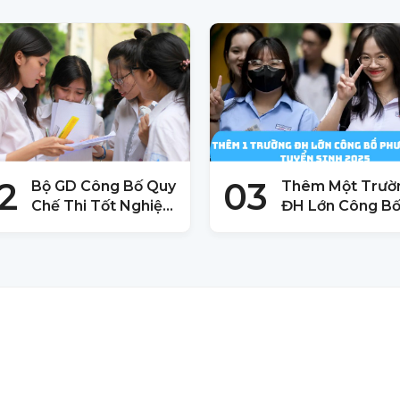
2
03
Bộ GD Công Bố Quy
Thêm Một Trườ
Chế Thi Tốt Nghiệp
ĐH Lớn Công B
THPT 2025
Phương Án Tuy
Sinh 2025