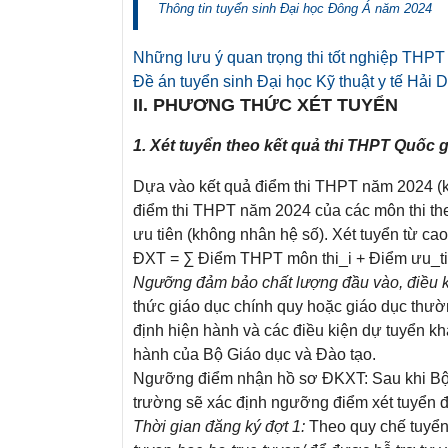
Thông tin tuyển sinh Đại học Đông Á năm 2024
Những lưu ý quan trọng thi tốt nghiệp THPT
Đề án tuyển sinh Đại học Kỹ thuật y tế Hải
II. PHƯƠNG THỨC XÉT TUYỂN
1. Xét tuyển theo kết quả thi THPT Quốc g
Dựa vào kết quả điểm thi THPT năm 2024 (kh
điểm thi THPT năm 2024 của các môn thi th
ưu tiên (không nhân hệ số). Xét tuyển từ cao
ĐXT = ∑ Điểm THPT môn thi_i + Điểm ưu_t
Ngưỡng đảm bảo chất lượng đầu vào, điều 
thức giáo dục chính quy hoặc giáo dục thườ
định hiện hành và các điều kiện dự tuyển kh
hành của Bộ Giáo dục và Đào tạo.
Ngưỡng điểm nhận hồ sơ ĐKXT: Sau khi Bộ
trường sẽ xác định ngưỡng điểm xét tuyển đ
Thời gian đăng ký đợt 1:
Theo quy chế tuyển