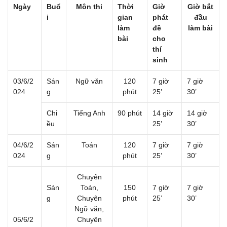
Ngày
Buổ
Môn thi
Thời
Giờ
Giờ bắt
i
gian
phát
đầu
làm
đề
làm bài
bài
cho
thí
sinh
03/6/2
Sán
Ngữ văn
120
7 giờ
7 giờ
024
g
phút
25’
30’
Chi
Tiếng Anh
90 phút
14 giờ
14 giờ
ều
25’
30’
04/6/2
Sán
Toán
120
7 giờ
7 giờ
024
g
phút
25’
30’
Chuyên
Sán
Toán,
150
7 giờ
7 giờ
g
Chuyên
phút
25’
30’
Ngữ văn,
05/6/2
Chuyên