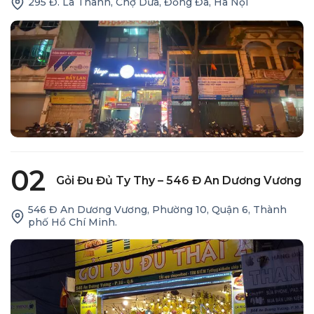
295 Đ. La Thành, Chợ Dừa, Đống Đa, Hà Nội
02
Gỏi Đu Đủ Ty Thy – 546 Đ An Dương Vương
546 Đ An Dương Vương, Phường 10, Quận 6, Thành
phố Hồ Chí Minh.