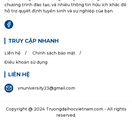
chương trình đào tạo, và nhiều thông tin hữu ích khác để
hỗ trợ quyết định tuyển sinh và sự nghiệp của bạn.
TRUY CẬP NHANH
Liên hệ
Chính sách bảo mật
Điều khoản sử dụng
LIÊN HỆ
vnuniversity23@gmail.com
Copyright @ 2024
Truongdaihocvietnam.com
- All rights
reserved.
Các thông tin trên website chỉ dành cho mục đính tham
khảo, tra cứu.