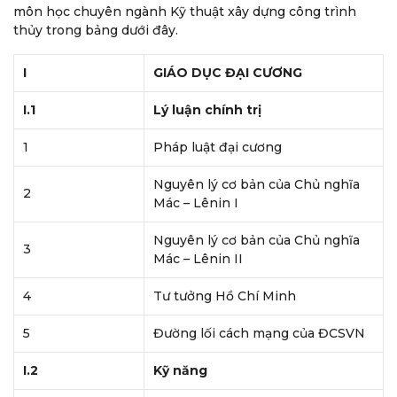
môn học chuyên ngành Kỹ thuật xây dựng công trình
thủy trong bảng dưới đây.
I
GIÁO DỤC ĐẠI CƯƠNG
I.1
Lý luận chính trị
1
Pháp luật đại cương
Nguyên lý cơ bản của Chủ nghĩa
2
Mác – Lênin I
Nguyên lý cơ bản của Chủ nghĩa
3
Mác – Lênin II
4
Tư tưởng Hồ Chí Minh
5
Đường lối cách mạng của ĐCSVN
I.2
Kỹ năng