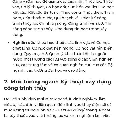
đẳng vàđại học để giảng dạy các môn Thủy lực, Thủy
văn, Cơ lý thuyết, Cơ học đất, Sức bền vật liệu, Cơ học
kết cấu, Kết cấu Bê tông, Thủy công, Thủy điện, Trạm
bơm, Cấp thoát nước, Qui hoạch và Thiết kế công
trình thủy lợi, Chỉnh trị sông, Công trình ven bờ, Thi
công công trình thủy, Ứng dụng tin học trong xây
dựng.
Nghiên cứu
khoa học thuộc các lĩnh vực về Cơ học
chất lỏng, Cơ học đất nền móng, Cơ học vật rắn biến
dạng, Quy hoạch & Quản lý khai thác tối ưu nguồn
nước, môi trường các lưu vực sông ở các Viện nghiên
cứu, các trung tâm và cơ quan nghiên cứu của các Bộ,
ngành, các trường đại học và cao đẳng.
7. Mức lương ngành Kỹ thuật xây dựng
công trình thủy
Đối với sinh viên mới ra trường và ít kinh nghiệm, làm
việc tại các đơn vị liên quan đến lĩnh vực thủy điện sẽ có
mức lương trung bình từ 7 – 10 triệu đồng/ tháng. Ngoài
ta, tùy thuộc vào vị trí, năng lực và kinh nghiệm làm việc