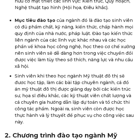
hữu cơ mật thiết các lĩnh vực: Kiến trúc, Quy hoạch,
Nghệ thuật tạo hình (Hội họa, Điêu khắc).
Mục tiêu
đào tạo
của ngành đó là đào tạo sinh viên
có đủ phẩm chất, kỹ năng, kiến thức, chấp hành mọi
quy định của nhà nước, pháp luật. Đào tạo kiến thức
liên ngành của các lĩnh vực khác nhau và các học
phần về khoa học công nghệ, học theo cơ chế xưởng
nên sinh viên sẽ dễ dàng hơn trong việc chuyển đổi
được việc làm tùy theo sở thích, năng lực và nhu cầu
xã hội.
Sinh viên khi theo học ngành Mỹ thuật đô thị sẽ
đươc học tập, làm các bài tập chuyên ngành, cá đồ
án mỹ thuật đô thị được giảng dạy bởi các kiến trúc
sư, họa sĩ điêu khắc, các kỹ thuật viên chất lượng và
cá chuyên gia hướng dẫn lập dự toán và tổ chức thi
công tác phẩm. Ngoài ra, sinh viên còn được học
thực hành và lý thuyết để phục vụ cho công việc sau
này.
2. Chương trình đào tạo ngành Mỹ