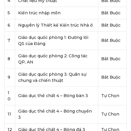
4
Chất liệu Mỹ thuật
Bắt Buộc
5
Kiến trúc nhập môn
Bắt Buộc
6
Nguyên lý Thiết kế Kiến trúc Nhà ở
Bắt Buộc
Giáo dục quốc phòng 1: Đường lối
7
Bắt Buộc
QS của Đảng
Giáo dục quốc phòng 2: Công tác
8
Bắt Buộc
QP, AN
Giáo dục quốc phòng 3: Quân sự
9
Bắt Buộc
chung và chiến thuật
1
Giáo dục thể chất 4 – Bóng bàn 3
Tự Chọn
0
Giáo dục thể chất 4 – Bóng chuyền
11
Tự Chọn
3
12
Giáo dục thể chất 4 – Bóng đá 3
Tự Chọn