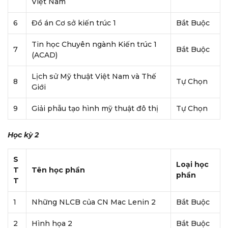
Việt Nam
6
Đồ án Cơ sở kiến trúc 1
Bắt Buộc
Tin học Chuyên ngành Kiến trúc 1
7
Bắt Buộc
(ACAD)
Lịch sử Mỹ thuật Việt Nam và Thế
8
Tự Chọn
Giới
9
Giải phẫu tạo hình mỹ thuật đô thị
Tự Chọn
Học kỳ 2
S
Loại học
T
Tên học phần
phần
T
1
Những NLCB của CN Mac Lenin 2
Bắt Buộc
2
Hình họa 2
Bắt Buộc