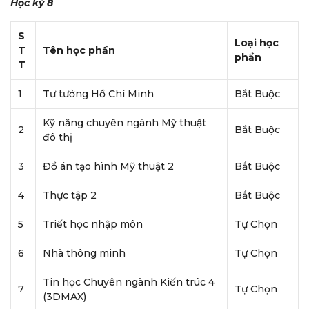
Học kỳ 8
S
Loại học
T
Tên học phần
phần
T
1
Tư tưởng Hồ Chí Minh
Bắt Buộc
Kỹ năng chuyên ngành Mỹ thuật
2
Bắt Buộc
đô thị
3
Đồ án tạo hình Mỹ thuật 2
Bắt Buộc
4
Thực tập 2
Bắt Buộc
5
Triết học nhập môn
Tự Chọn
6
Nhà thông minh
Tự Chọn
Tin học Chuyên ngành Kiến trúc 4
7
Tự Chọn
(3DMAX)