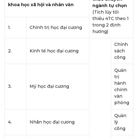
khoa học xã hội và nhân văn
ngành tự chọn
(Tích lũy tối
thiểu 4TC theo 1
trong 2 định
1.
Chính trị học đại cương
hướng)
Chính
2.
Kinh tế học đại cương
sách
công
Quản
trị
hành
3.
Mỹ học đại cương
chính
văn
phòng
Quản
4.
Nhân học đại cương
lý
công