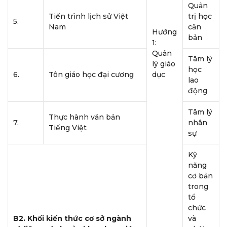
Quản
Tiến trình lịch sử Việt
trị học
5.
Nam
căn
Hướng
bản
1:
Quản
Tâm lý
lý giáo
học
6.
Tôn giáo học đại cương
dục
lao
động
Tâm lý
Thực hành văn bản
7.
nhân
Tiếng Việt
sự
Kỹ
năng
cơ bản
trong
tổ
chức
B2. Khối kiến thức cơ sở ngành
và