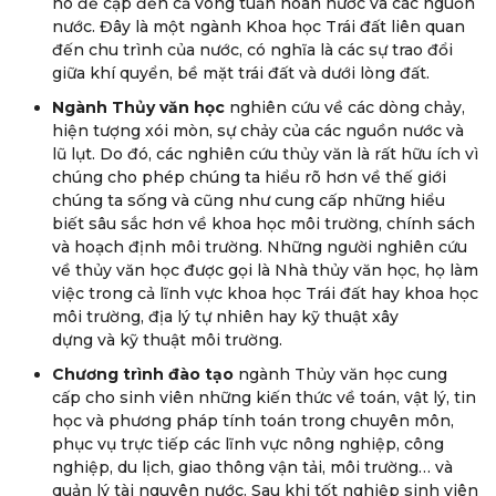
nó đề cập đến cả vòng tuần hoàn nước và các nguồn
nước. Đây là một ngành Khoa học Trái đất liên quan
đến chu trình của nước, có nghĩa là các sự trao đổi
giữa khí quyển, bề mặt trái đất và dưới lòng đất.
Ngành Thủy văn học
nghiên cứu về các dòng chảy,
hiện tượng xói mòn, sự chảy của các nguồn nước và
lũ lụt. Do đó, các nghiên cứu thủy văn là rất hữu ích vì
chúng cho phép chúng ta hiểu rõ hơn về thế giới
chúng ta sống và cũng như cung cấp những hiểu
biết sâu sắc hơn về khoa học môi trường, chính sách
và hoạch định môi trường. Những người nghiên cứu
về thủy văn học được gọi là Nhà thủy văn học, họ làm
việc trong cả lĩnh vực khoa học Trái đất hay khoa học
môi trường, địa lý tự nhiên hay kỹ thuật xây
dựng và kỹ thuật môi trường.
Chương trình đào tạo
ngành Thủy văn học cung
cấp cho sinh viên những kiến thức về toán, vật lý, tin
học và phương pháp tính toán trong chuyên môn,
phục vụ trực tiếp các lĩnh vực nông nghiệp, công
nghiệp, du lịch, giao thông vận tải, môi trường… và
quản lý tài nguyên nước. Sau khi tốt nghiệp sinh viên