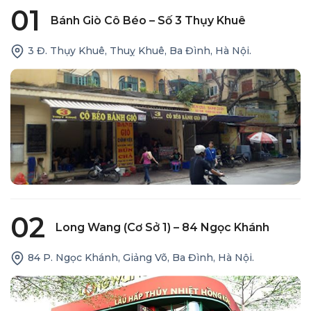
01
Bánh Giò Cô Béo – Số 3 Thụy Khuê
3 Đ. Thụy Khuê, Thuỵ Khuê, Ba Đình, Hà Nội.
02
Long Wang (cơ Sở 1) – 84 Ngọc Khánh
84 P. Ngọc Khánh, Giảng Võ, Ba Đình, Hà Nội.