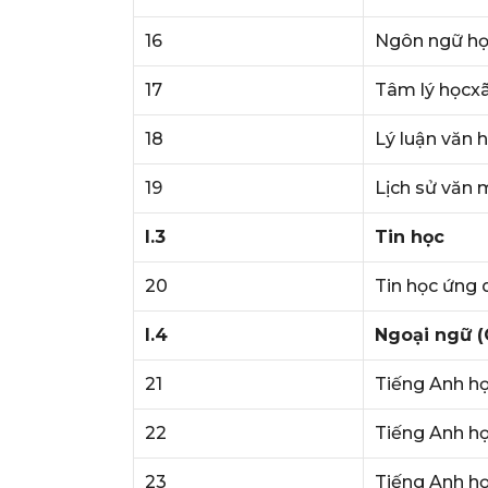
16
Ngôn ngữ họ
17
Tâm lý họcxã
18
Lý luận văn 
19
Lịch sử văn m
I.3
Tin học
20
Tin học ứng
I.4
Ngoại ngữ (
21
Tiếng Anh họ
22
Tiếng Anh h
23
Tiếng Anh h