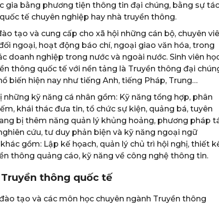
 gia bằng phương tiện thông tin đại chúng, bằng sự tá
quốc tế chuyên nghiệp hay nhà truyền thông.
o tạo và cung cấp cho xã hội những cán bộ, chuyên vi
ối ngoại, hoạt động báo chí, ngoại giao văn hóa, trong
các doanh nghiệp trong nước và ngoài nước. Sinh viên họ
ền thông quốc tế với nền tảng là Truyền thông đại chún
ổ biến hiện nay như tiếng Anh, tiếng Pháp, Trung…
ị những kỹ năng cá nhân gồm: Kỹ năng tổng hợp, phân
iếm, khái thác đưa tin, tổ chức sự kiện, quảng bá, tuyên
trang bị thêm năng quản lý khủng hoảng, phương pháp t
nghiên cứu, tư duy phản biện và kỹ năng ngoại ngữ
c gồm: Lập kế họach, quản lý chủ trì hội nghị, thiết k
yền thông quảng cáo, kỹ năng về công nghệ thông tin.
 Truyền thông quốc tế
đào tạo và các môn học chuyên ngành Truyền thông