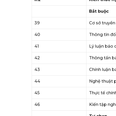
Bắt buộc
39
Cơ sở truyền
40
Thông tin đố
41
Lý luận báo 
42
Thông tấn bá
43
Chính luận b
44
Nghệ thuật p
45
Thực tế chính 
46
Kiến tập ngh