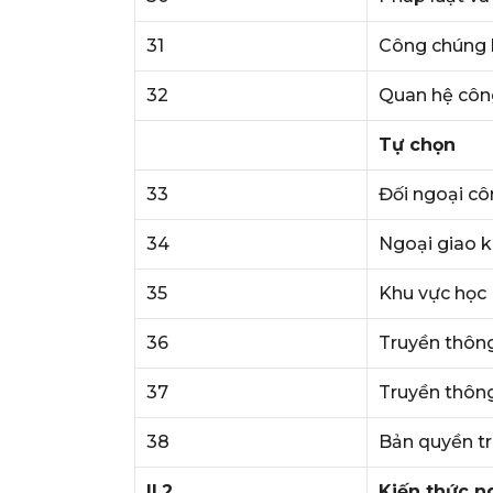
31
Công chúng b
32
Quan hệ côn
Tự chọn
33
Đối ngoại c
34
Ngoại giao k
35
Khu vực học
36
Truyền thông
37
Truyền thông
38
Bản quyền tr
II.2
Kiến thức 