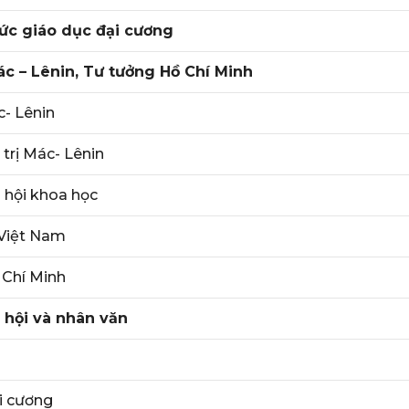
hức giáo dục đại cương
c – Lênin, Tư tưởng Hồ Chí Minh
c- Lênin
 trị Mác- Lênin
 hội khoa học
 Việt Nam
 Chí Minh
 hội và nhân văn
i cương