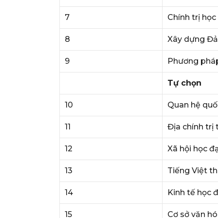
7
Chính trị học
8
Xây dựng Đ
9
Phương pháp 
Tự chọn
10
Quan hệ quố
11
Địa chính trị
12
Xã hội học đ
13
Tiếng Việt t
14
Kinh tế học 
15
Cơ sở văn h