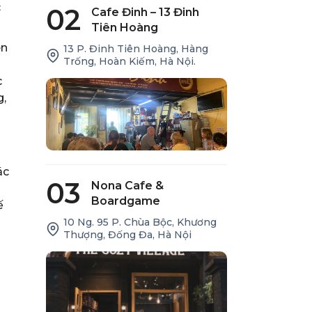
c
02
Cafe Đinh – 13 Đinh
Tiên Hoàng
ên
13 P. Đinh Tiên Hoàng, Hàng
Trống, Hoàn Kiếm, Hà Nội.
c
g,
ác
03
Nona Cafe &
Boardgame
ế
10 Ng. 95 P. Chùa Bộc, Khương
Thượng, Đống Đa, Hà Nội