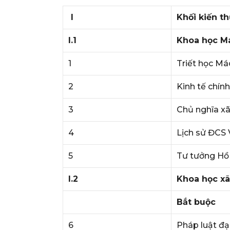
I
Khối kiến t
I.1
Khoa học Má
1
Triết học Má
2
Kinh tế chính
3
Chủ nghĩa xã
4
Lịch sử ĐCS
5
Tư tưởng Hồ
I.2
Khoa học xã
Bắt buộc
6
Pháp luật đạ