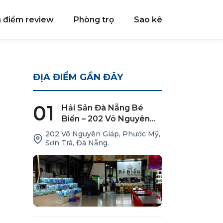
a điểm review
Phòng trọ
Sao kê
ĐỊA ĐIỂM GẦN ĐÂY
01
Hải Sản Đà Nẵng Bé
Biển – 202 Võ Nguyên
Giáp
202 Võ Nguyên Giáp, Phước Mỹ,
Sơn Trà, Đà Nẵng.