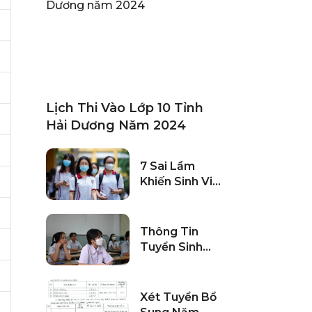
Lịch Thi Vào Lớp 10 Tỉnh
Hải Dương Năm 2024
7 Sai Lầm
Khiến Sinh Viên
Dễ Lâm Vào
Cảnh Cháy Túi,
Nợ Nần
Thông Tin
Tuyển Sinh
Vào Lớp 10
Bình Dương
Năm 2024
Xét Tuyển Bổ