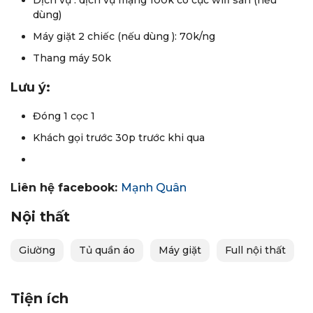
dùng)
Máy giặt 2 chiếc (nếu dùng ): 70k/ng
Thang máy 50k
Lưu ý:
Đóng 1 cọc 1
Khách gọi trước 30p trước khi qua
Liên hệ facebook:
Mạnh Quân
Nội thất
Giường
Tủ quần áo
Máy giặt
Full nội thất
Tiện ích