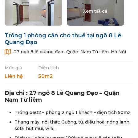
Trống 1 phòng cần cho thuê tại ngõ 8 Lê
Quang Đạo
27 ngõ 8 lê quang đạo- Quận: Nam Từ liêm, Hà Nội
Mức giá
Diện tích
Liên hệ
50m2
Địa chỉ : 27 ngõ 8 Lê Quang Đạo – Quận
Nam Từ liêm
Trống p602 – phòng 2 ngủ 1 khách – diện tích 50m2
Thang máy, nội thất: Gường, tủ, điều hoà, nóng lạnh,
sofa, hút mùi, wifi…
Dịch vụ : dịch vụ mạng 100k có cục wifi sẵn (nếu