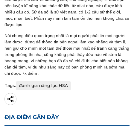
nên luyện kĩ năng khai thác dữ liệu từ atlat nha, cứu được khá
nhiều câu đó. Sử đa số là sử việt nam, có 1-2 câu sử thế giới,
mức nhận biết. Phần này mình làm tạm ổn thôi nên không chia sẻ
được tips
Nói chung điều quan trọng nhất là mọi người phải tin mọi người
làm được, đừng để thông tin bên ngoài làm xao nhãng và tâm lí,
nên giữ cho mình một tâm thế thoải mái nhất để tránh căng thẳng
trong phòng thi nha, cũng không phải thấy đứa nào về sớm là
hoang mang, vì những bạn đó đa số chỉ đi thi cho biết nên không
cần để tâm, ví dụ như sáng nay có bạn phòng mình ra sớm mà
chỉ được 7x điểm .
Tags:
đánh giá năng lực HSA
ĐỊA ĐIỂM GẦN ĐÂY