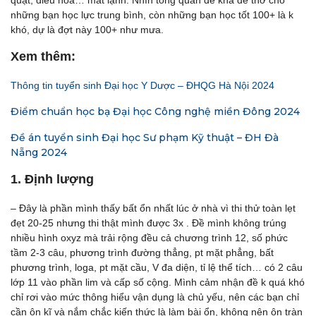
quạt, điều hoà… mát lạnh. Nhìn tổng quan đề khá dễ thở cho
những bạn học lực trung bình, còn những bạn học tốt 100+ là k
khó, dự là đợt này 100+ như mưa.
Xem thêm:
Thông tin tuyển sinh Đại học Y Dược – ĐHQG Hà Nội 2024
Điểm chuẩn học bạ Đại học Công nghệ miền Đông 2024
Đề án tuyển sinh Đại học Sư phạm Kỹ thuật – ĐH Đà
Nẵng 2024
1. Định lượng
– Đây là phần mình thấy bất ổn nhất lúc ở nhà vì thi thử toàn lẹt
đẹt 20-25 nhưng thi thật mình được 3x . Đề mình không trúng
nhiều hình oxyz mà trải rộng đều cả chương trình 12, số phức
tầm 2-3 câu, phương trình đường thẳng, pt mặt phẳng, bất
phương trình, loga, pt mặt cầu, V đa diện, tỉ lệ thể tích… có 2 câu
lớp 11 vào phần lim và cấp số cộng. Mình cảm nhận đề k quá khó
chỉ rơi vào mức thông hiểu vận dụng là chủ yếu, nên các bạn chỉ
cần ôn kĩ và nắm chắc kiến thức là làm bài ổn, không nên ôn tràn