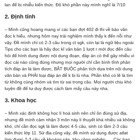
lan để bị nhiễu kiến thức. Độ khó phần này mình nghĩ là 7/10
2. Định tính
– Mình cũng hoang mang vì các bạn đợt 402 đi thi về bảo văn
đọc k hiểu, nhưng hôm nay trải nghiệm mình thấy k đến nỗi như
vậy. Đề mình chỉ có 2-3 câu trong ct sgk, còn lại là ngữ liệu ngoài.
Tips cho các bạn là hãy đọc kĩ văn bản 1 lượt r mới đọc đến câu
hỏi để hình dung được nội dung đoạn, đáp án có thể gây nhiễu vì
đọc cái nào cũng đúng nhưng mọi người chỉ cần bình tĩnh phân
tích đáp án là làm được, BẮT BUỘC phân tích dựa trên nội dung
văn bản và PHẢI loại đáp án để k bị lú nha. Phần khó có lẽ là tìm
từ không cùng nhóm và tìm từ sai trong câu. Mọi người chịu khó
luyện đề để tư duy được cách làm mấy câu này nha.
3. Khoa học
– Mình xác định không học lí hoá sinh nên chỉ ôn đúng sử địa,
nhưng đề mình cảm nhận 3 môn này lí thuyết khá nhiều và không
khó, chỉ cần đọc sgk là làm được 4-5 câu, sinh có tầm 2-3 câu
kiến thức lớp 11. Sử địa cũng vậy, đề mình sử dụng được atlat
làm được 2-3 câu về khoáng sản, khu công nghiệp,…. Các bạn