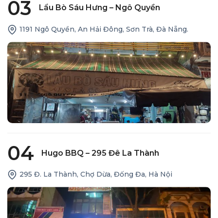
03
Lẩu Bò Sáu Hưng – Ngô Quyền
1191 Ngô Quyền, An Hải Đông, Sơn Trà, Đà Nẵng.
04
Hugo BBQ – 295 Đê La Thành
295 Đ. La Thành, Chợ Dừa, Đống Đa, Hà Nội