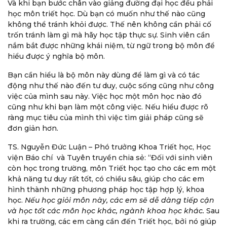
Và khi bạn bước chân vào giảng đường đại học đều phải
học môn triết học. Dù bạn có muốn như thế nào cũng
không thể tránh khỏi được. Thế nên không cần phải cố
trốn tránh làm gì mà hãy học tập thực sự. Sinh viên cần
nắm bắt được những khái niệm, từ ngữ trong bộ môn để
hiểu được ý nghĩa bộ môn.
Bạn cần hiểu là bộ môn này dùng để làm gì và có tác
động như thế nào đến tư duy, cuộc sống cũng như công
việc của mình sau này. Việc học một môn học nào đó
cũng như khi bạn làm một công việc. Nếu hiểu được rõ
ràng mục tiêu của mình thì việc tìm giải pháp cũng sẽ
đơn giản hơn.
TS. Nguyễn Đức Luận – Phó trưởng Khoa Triết học, Học
viện Báo chí và Tuyên truyền chia sẻ: “Đối với sinh viên
còn học trong trường, môn Triết học tạo cho các em một
khả năng tư duy rất tốt, có chiều sâu, giúp cho các em
hình thành những phương pháp học tập hợp lý, khoa
học.
Nếu học giỏi môn này, các em sẽ dễ dàng tiếp cận
và học tốt các môn học khác, ngành khoa học khác.
Sau
khi ra trường, các em càng cần đến Triết học, bởi nó giúp