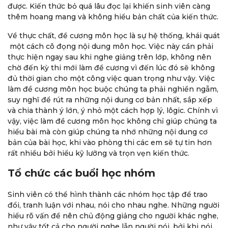
được. Kiến thức bỏ quá lâu đọc lại khiến sinh viên càng
thêm hoang mang và không hiểu bản chất của kiến thức.
Về thực chất, đề cương môn học là sự hệ thống, khái quát
một cách cô đọng nội dung môn học. Việc này cần phải
thực hiện ngay sau khi nghe giảng trên lớp, không nên
chờ đến kỳ thi mới làm đề cương vì đến lúc đó sẽ không
đủ thời gian cho một công việc quan trọng như vậy. Việc
làm đề cương môn học buộc chúng ta phải nghiền ngẫm,
suy nghĩ để rút ra những nội dung cơ bản nhất, sắp xếp
và chia thành ý lớn, ý nhỏ một cách hợp lý, lôgic. Chính vì
vậy, việc làm đề cương môn học không chỉ giúp chúng ta
hiểu bài mà còn giúp chúng ta nhớ những nội dung cơ
bản của bài học, khi vào phòng thi các em sẽ tự tin hơn
rất nhiều bởi hiểu kỹ lưỡng và trọn vẹn kiến thức.
Tổ chức các buổi học nhóm
Sinh viên có thể hình thành các nhóm học tập để trao
đổi, tranh luận với nhau, nói cho nhau nghe. Những người
hiểu rõ vấn đề nên chủ động giảng cho người khác nghe,
như vậy tốt cả cho người nghe lẫn người nói, bởi khi nói