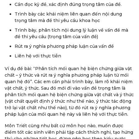
Cần đọc kỹ đề, xác định đúng trọng tâm của đề.
Trình bày các khái niệm liên quan đến nội dung
trọng tâm mà đề thi yêu cầu khoa học
Trình bày, phân tích nội dung lý luận về vấn đề mà
đề thi yêu cầu (trọng tâm của vấn đề)
Rút ra ý nghĩa phương pháp luận của vấn đề
Liên hệ với thực tiễn
Ví dụ đề bài: “Phân tích mối quan hệ biện chứng giữa vật
chất – ý thức và rút ra ý nghĩa phương pháp luận từ mối
quan hệ đó”. Các em cần phải trình bày, làm rõ khái niệm
vật chất, ý thức. Sau đó mới đi vào vấn đề trọng tâm là
phân tích mối quan hệ biện chứng giữa vật chất và ý thức
(vật chất quyết định ý thức như thế nào, ý thức tác động
trở lại vật chất như thế nào), từ đó rút ra ý nghĩa phương
pháp luận của mối quan hệ này và liên hệ với thực tiễn.
Môn Triết cũng như bất cứ môn học nào, muốn được
điểm tốt các sinh viên phải tập cách thích nghi, tạo hứng
thú cho những tiết học, đừng nên học theo kiểu nước