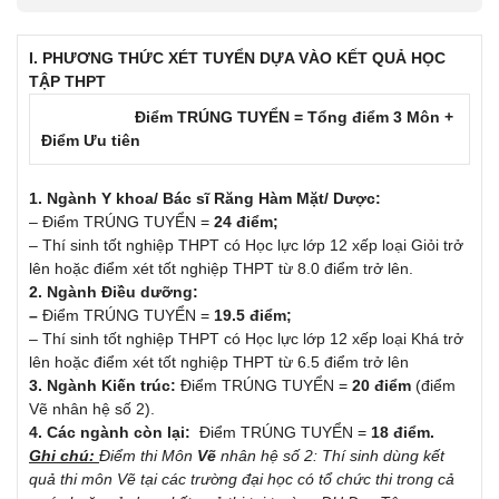
I. PHƯƠNG THỨC
XÉT TUYỂN DỰA VÀO KẾT QUẢ HỌC
TẬP THPT
Điểm TRÚNG TUYỂN = Tổng điểm 3 Môn +
Điểm Ưu tiên
1. Ngành Y khoa/ Bác sĩ Răng Hàm Mặt/
Dược
:
– Điểm TRÚNG TUYỂN =
24 điểm;
– Thí sinh tốt nghiệp THPT có Học lực lớp 12 xếp loại Giỏi trở
lên hoặc điểm xét tốt nghiệp THPT từ 8.0 điểm trở lên.
2. Ngành Điều dưỡng:
–
Điểm TRÚNG TUYỂN =
19.5 điểm;
– Thí sinh tốt nghiệp THPT có Học lực lớp 12 xếp loại Khá trở
lên hoặc điểm xét tốt nghiệp THPT từ 6.5 điểm trở lên
3. Ngành Kiến trúc:
Điểm TRÚNG TUYỂN =
20 điểm
(điểm
Vẽ nhân hệ số 2).
4. Các ngành còn lại:
Điểm TRÚNG TUYỂN =
18 điểm.
Ghi chú:
Điểm thi Môn
Vẽ
nhân hệ số 2: Thí sinh dùng kết
quả thi môn Vẽ tại các trường đại học có tổ chức thi trong cả