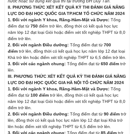
nước hoặc sử dụng kết quả thi tại trường ĐH Duy Tân.
II. PHƯƠNG THỨC
XÉT KẾT QUẢ KỲ THI ĐÁNH GIÁ NĂNG
LỰC DO ĐẠI HỌC QUỐC GIA TP.HCM TỔ CHỨC NĂM 2024
1.
Đối với ngành Y khoa, Răng-Hàm-Mặt và Dược:
Tổng
điểm đạt từ
7
5
0
điểm trở lên, đồng thời có kết quả học lực
năm lớp 12 đạt loại Giỏi hoặc điểm xét tốt nghiệp THPT từ 8,0
điểm trở lên.
2
. Đối với ngành Điều dưỡng:
Tổng điểm đạt từ
700
điểm
trở lên, đồng thời có kết quả học lực năm lớp 12 đạt loại
Khá trở lên hoặc điểm xét tốt nghiệp THPT từ 6,5 điểm trở lên.
3.
Đối với các ngành chung:
Tổng điểm đạt từ
650 điểm
trở
lên.
III. PHƯƠNG THỨC
XÉT KẾT QUẢ KỲ THI ĐÁNH GIÁ NĂNG
LỰC DO ĐẠI HỌC QUỐC GIA HÀ NỘI TỔ CHỨC NĂM 2024
1.
Đối với ngành Y khoa, Răng-Hàm-Mặt và Dược:
Tổng
điểm đạt từ
100
điểm
trở lên, đồng thời có kết quả học lực
năm lớp 12 đạt loại Giỏi hoặc điểm xét tốt nghiệp THPT từ 8,0
điểm trở lên.
2
. Đối với ngành Điều dưỡng:
Tổng điểm đạt từ
9
0 điểm
trở
lên, đồng thời có kết quả học lực năm lớp 12 đạt loại Khá trở
lên hoặc điểm xét tốt nghiệp THPT từ 6,5 điểm trở lên.
3.
Đối với các ngành chung:
Tổng điểm đạt từ
85 điểm
trở