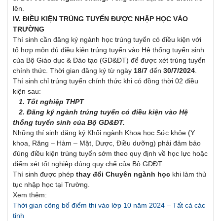
lên.
IV. ĐIỀU KIỆN TRÚNG TUYỂN ĐƯỢC NHẬP HỌC VÀO
TRƯỜNG
Thí sinh cần đăng ký ngành học trúng tuyển có điều kiện với
tổ hợp môn đủ điều kiện trúng tuyển vào Hệ thống tuyển sinh
của Bộ Giáo dục & Đào tạo (GD&ĐT) để được xét trúng tuyển
chính thức. Thời gian đăng ký từ ngày
18/7
đến
30/7/2024
.
Thí sinh chỉ trúng tuyển chính thức khi có đồng thời 02 điều
kiện sau:
1. Tốt nghiệp THPT
2. Đăng ký ngành trúng tuyển có điều kiện vào Hệ
thống tuyển sinh của Bộ GD&ĐT.
Những thí sinh đăng ký Khối ngành Khoa học Sức khỏe (Y
khoa, Răng – Hàm – Mặt, Dược, Điều dưỡng) phải đảm bảo
đúng điều kiện trúng tuyển sớm theo quy định về học lực hoặc
điểm xét tốt nghiệp đúng quy chế của Bộ GDĐT.
Thí sinh được phép
thay đổi Chuyên ngành học
khi làm thủ
tục nhập học tại Trường.
Xem thêm:
Thời gian công bố điểm thi vào lớp 10 năm 2024 – Tất cả các
tỉnh