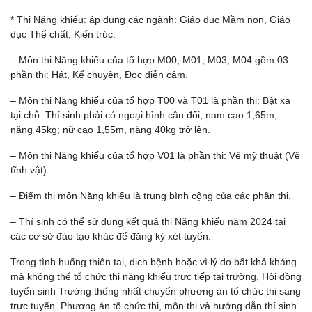
* Thi Năng khiếu: áp dụng các ngành: Giáo dục Mầm non, Giáo
dục Thể chất, Kiến trúc.
– Môn thi Năng khiếu của tổ hợp M00, M01, M03, M04 gồm 03
phần thi: Hát, Kể chuyện, Đọc diễn cảm.
– Môn thi Năng khiếu của tổ hợp T00 và T01 là phần thi: Bật xa
tại chỗ. Thí sinh phải có ngoại hình cân đối, nam cao 1,65m,
nặng 45kg; nữ cao 1,55m, nặng 40kg trở lên.
– Môn thi Năng khiếu của tổ hợp V01 là phần thi: Vẽ mỹ thuật (Vẽ
tĩnh vật).
– Điểm thi môn Năng khiếu là trung bình cộng của các phần thi.
– Thí sinh có thể sử dụng kết quả thi Năng khiếu năm 2024 tại
các cơ sở đào tạo khác để đăng ký xét tuyển.
Trong tình huống thiên tai, dịch bệnh hoặc vì lý do bất khả kháng
mà không thể tổ chức thi năng khiếu trực tiếp tại trường, Hội đồng
tuyển sinh Trường thống nhất chuyển phương án tổ chức thi sang
trực tuyến. Phương án tổ chức thi, môn thi và hướng dẫn thí sinh