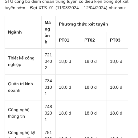
STU công bố điểm chuẩn trúng tuyển có điều kiện trong đợt xét
tuyển sớm – Đợt XTS_01 (11/03/2024 – 12/04/2024) như sau:
Mã
Phương thức xét tuyển
ng
Ngành
àn
PT01
PT02
PT03
h
721
Thiết kế công
040
18,0 đ
18,0 đ
18,0 đ
nghiệp
2
734
Quản trị kinh
010
18,0 đ
18,0 đ
18,0 đ
doanh
1
748
Công nghệ
020
18,0 đ
18,0 đ
18,0 đ
thông tin
1
Công nghệ kỹ
751