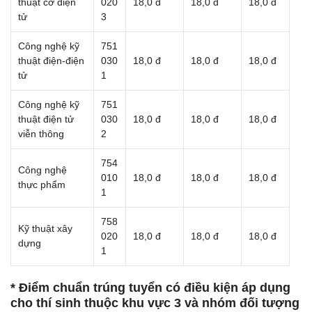
thuật cơ điện
020
18,0 đ
18,0 đ
18,0 đ
tử
3
Công nghệ kỹ
751
thuật điện-điện
030
18,0 đ
18,0 đ
18,0 đ
tử
1
Công nghệ kỹ
751
thuật điện tử
030
18,0 đ
18,0 đ
18,0 đ
viễn thông
2
754
Công nghệ
010
18,0 đ
18,0 đ
18,0 đ
thực phẩm
1
758
Kỹ thuật xây
020
18,0 đ
18,0 đ
18,0 đ
dựng
1
* Điểm chuẩn trúng tuyển có điều kiện áp dụng
cho thí sinh thuộc khu vực 3 và nhóm đối tượng