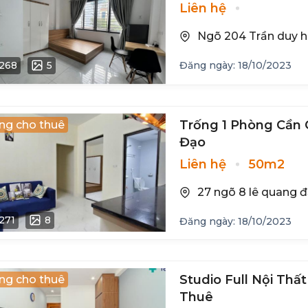
Liên hệ
Ngõ 204 Trần duy hư
268
5
Đăng ngày: 18/10/2023
Trống 1 Phòng Cần 
ng cho thuê
Đạo
Liên hệ
50m2
27 ngõ 8 lê quang 
271
8
Đăng ngày: 18/10/2023
Studio Full Nội Th
ng cho thuê
Thuê