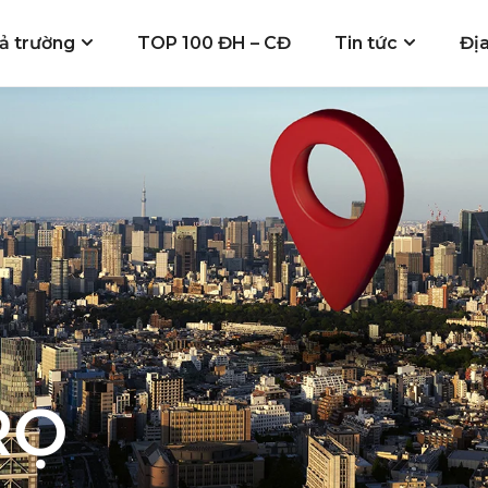
ả trường
TOP 100 ĐH – CĐ
Tin tức
Đị
RỌ