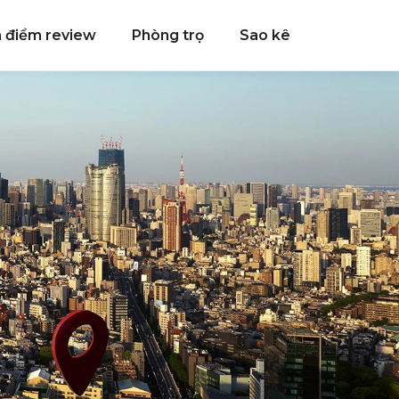
a điểm review
Phòng trọ
Sao kê