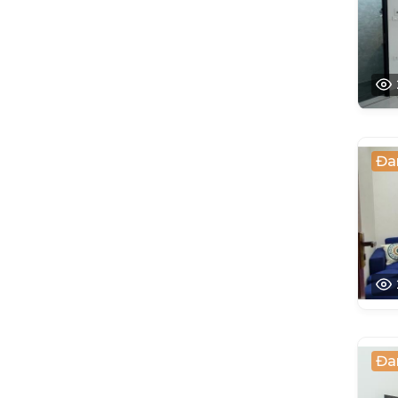
Đa
Đa