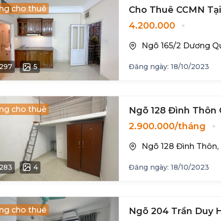
ng cho thuê
Cho
4.200.000
Ngõ 165/2 Dương Qu
297
5
Đăng ngày: 18/10/2023
ng cho thuê
Ngõ 128 Đình Thôn
2.900.000/tháng
Ngõ 128 Đình Thôn, 
283
4
Đăng ngày: 18/10/2023
ng cho thuê
Ngõ 204 Trần Duy 