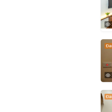
Đa
Đa