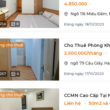
4.850.000
Ngõ 116 Miếu Đầm, M
254
8
Đăng ngày: 18/10/2023
ng cho thuê
Cho Thuê Phòng Kh
2.500.000/tháng
ngõ 79 Cầu Giấy, Hà
267
4
Đăng ngày: 17/10/2023
ng cho thuê
CCMN Cao Cấp Tại N
Liên hệ
50m2 và