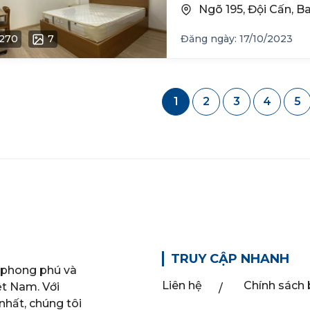
Ngõ 195, Đội Cấn, B
270
7
Đăng ngày: 17/10/2023
1
2
3
4
5
TRUY CẬP NHANH
 phong phú và
Liên hệ
Chính sách
ệt Nam. Với
nhất, chúng tôi