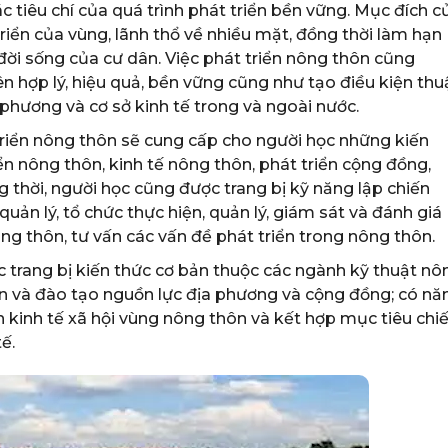
 tiêu chí của quá trình phát triển bền vững. Mục đích c
triển của vùng, lãnh thổ về nhiều mặt, đồng thời làm hạn
ời sống của cư dân. Việc phát triển nông thôn cũng
n hợp lý, hiệu quả, bền vững cũng như tạo điều kiện thu
a phương và cơ sở kinh tế trong và ngoài nước.
riển nông thôn sẽ cung cấp cho người học những kiến
iển nông thôn, kinh tế nông thôn, phát triển cộng đồng,
g thời, người học cũng được trang bị kỹ năng lập chiến
quản lý, tổ chức thực hiện, quản lý, giám sát và đánh giá
ông thôn, tư vấn các vấn đề phát triển trong nông thôn.
 trang bị kiến thức cơ bản thuộc các ngành kỹ thuật nô
ến và đào tạo nguồn lực địa phương và cộng đồng; có nă
n kinh tế xã hội vùng nông thôn và kết hợp mục tiêu chi
ế.