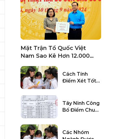
Mặt Trận Tổ Quốc Việt
Nam Sao Kê Hơn 12.000
Trang Danh Sách Cá Nhân –
Tổ Chức Ủng Hộ Đồng Bào
Cách Tính
Thiệt Hại Do Bão Số 3
Điểm Xét Tốt
Nghiệp THPT
2025
Tây Ninh Công
Bố Điểm Chuẩn
Vào Lớp 10
Năm 2024
Các Nhóm