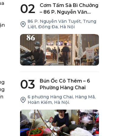
ủa
02
Cơm Tấm Sà Bì Chưởng
– 86 P. Nguyễn Văn
Tuyết
86 P. Nguyễn Văn Tuyết, Trung
ận
Liệt, Đống Đa, Hà Nội
03
Bún Ốc Cô Thêm – 6
ng
Phường Hàng Chai
ng
ến
6 phường Hàng Chai, Hàng Mã,
Hoàn Kiếm, Hà Nội.