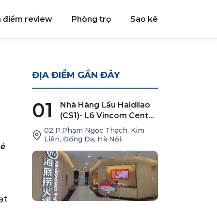
a điểm review
Phòng trọ
Sao kê
ĐỊA ĐIỂM GẦN ĐÂY
01
Nhà Hàng Lẩu Haidilao
(CS1)- L6 Vincom Center
Phạm Ngọc Thạch
02 P.Phạm Ngọc Thạch, Kim
Liên, Đống Đa, Hà Nội.
sẻ
ạt