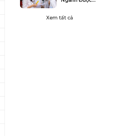
Ngành Được
Thí Sinh Đăng
Ký Nhiều Nhất
Xem tất cả
2024