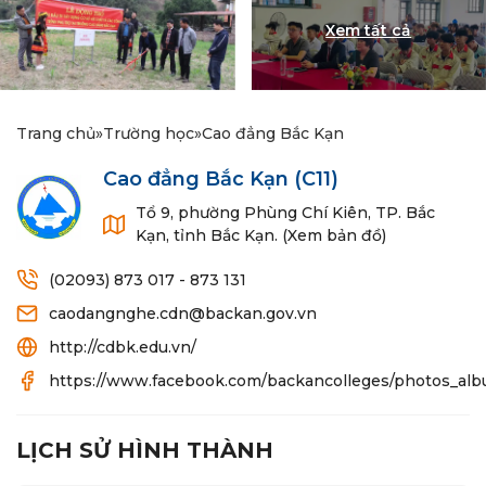
Trang chủ
»
Trường học
»
Cao đẳng Bắc Kạn
Cao đẳng Bắc Kạn
(C11)
Tổ 9, phường Phùng Chí Kiên, TP. Bắc
Kạn, tỉnh Bắc Kạn. (Xem bản đồ)
(02093) 873 017 - 873 131
caodangnghe.cdn@backan.gov.vn
http://cdbk.edu.vn/
https://www.facebook.com/backancolleges/photos_al
LỊCH SỬ HÌNH THÀNH