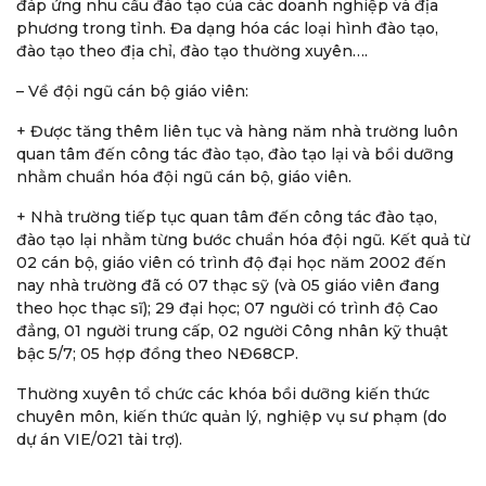
đáp ứng nhu cầu đào tạo của các doanh nghiệp và địa
phương trong tỉnh. Đa dạng hóa các loại hình đào tạo,
đào tạo theo địa chỉ, đào tạo thường xuyên….
– Về đội ngũ cán bộ giáo viên:
+ Được tăng thêm liên tục và hàng năm nhà trường luôn
quan tâm đến công tác đào tạo, đào tạo lại và bồi dưỡng
nhằm chuẩn hóa đội ngũ cán bộ, giáo viên.
+ Nhà trường tiếp tục quan tâm đến công tác đào tạo,
đào tạo lại nhằm từng bước chuẩn hóa đội ngũ. Kết quả từ
02 cán bộ, giáo viên có trình độ đại học năm 2002 đến
nay nhà trường đã có 07 thạc sỹ (và 05 giáo viên đang
theo học thạc sĩ); 29 đại học; 07 người có trình độ Cao
đẳng, 01 người trung cấp, 02 người Công nhân kỹ thuật
bậc 5/7; 05 hợp đồng theo NĐ68CP.
Thường xuyên tổ chức các khóa bồi dưỡng kiến thức
chuyên môn, kiến thức quản lý, nghiệp vụ sư phạm (do
dự án VIE/021 tài trợ).