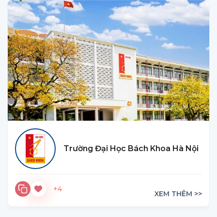
Trường Đại Học Bách Khoa Hà Nội
+4
XEM THÊM >>