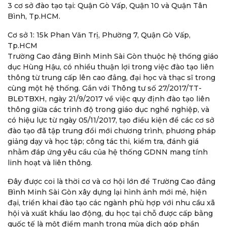
3 cơ sở đào tạo tại: Quận Gò Vấp, Quận 10 và Quận Tân
Bình, Tp.HCM.
Cơ sở 1: 15k Phan Văn Trị, Phường 7, Quận Gò Vấp,
Tp.HCM
Trường Cao đẳng Bình Minh Sài Gòn thuộc hệ thống giáo
dục Hùng Hậu, có nhiều thuận lợi trong việc đào tạo liên
thông từ trung cấp lên cao đẳng, đại học và thạc sĩ trong
cùng một hệ thống. Gắn với Thông tư số 27/2017/TT-
BLĐTBXH, ngày 21/9/2017 về việc quy định đào tạo liên
thông giữa các trình độ trong giáo dục nghề nghiệp, và
có hiệu lực từ ngày 05/11/2017, tạo điều kiện để các cơ sở
đào tạo đã tập trung đổi mới chương trình, phương pháp
giảng dạy và học tập; công tác thi, kiểm tra, đánh giá
nhằm đáp ứng yêu cầu của hệ thống GDNN mang tính
linh hoạt và liên thông.
Đây được coi là thời cơ và cơ hội lớn để Trường Cao đẳng
Bình Minh Sài Gòn xây dựng lại hình ảnh mới mẻ, hiện
đại, triển khai đào tạo các ngành phù hợp với nhu cầu xã
hội và xuất khẩu lao động, du học tại chỗ được cấp bằng
quốc tế là một điểm mạnh trong mùa dịch góp phần