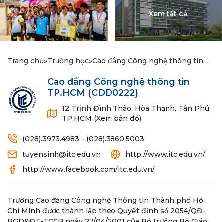
Trang chủ
»
Trường học
»
Cao đẳng Công nghệ thông tin
TP.HCM
Cao đẳng Công nghệ thông tin
TP.HCM
(CDD0222)
12 Trịnh Đình Thảo, Hòa Thạnh, Tân Phú,
TP.HCM (Xem bản đồ)
(028).3973.4983 - (028).3860.5003
tuyensinh@itc.edu.vn
http://www.itc.edu.vn/
http://www.facebook.com/itc.edu.vn/
Trường Cao đẳng Công nghệ Thông tin Thành phố Hồ
Chí Minh được thành lập theo Quyết định số 2054/QĐ-
BGD&ĐT-TCCB ngày 27/04/2001 của Bộ trưởng Bộ Giáo