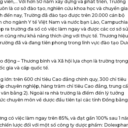
g viên,… Với hơn 50 năm xây dựng và phát triển, Trường
n là cơ sở đào tạo, nghiên cứu khoa học và chuyển gi
ính đến nay, Trường đã đào tạo được trên 20.000 cán bộ
n cho ngành Y tế Việt Nam và nước bạn Lào, Campuchia
ệp ra trường đa số có việc làm ngay và được các cơ sở s
n cũng như khả năng thích ứng với thực tế. Thương hiệu
Trường đã và đang tiên phong trong lĩnh vực đào tạo Dư
o động – Thương binh và Xã hội lựa chọn là trường trọng
c gia và cấp quốc tế.
lớn: trên 600 chỉ tiêu Cao đẳng chính quy, 300 chỉ tiêu
cấp chuyên nghiệp, hàng trăm chỉ tiêu Cao đẳng, trung c
 văn bằng 2). Ngoài ra nhà trường là điểm đến lý tưởng
hức chuyên môn về dược đầu tiên tại các tỉnh Đồng bằng
ường có việc làm ngay trên 85%, và đạt gần 100% sau 1 n
 chiến lược đối với một số công ty dược phẩm: Dolexphar