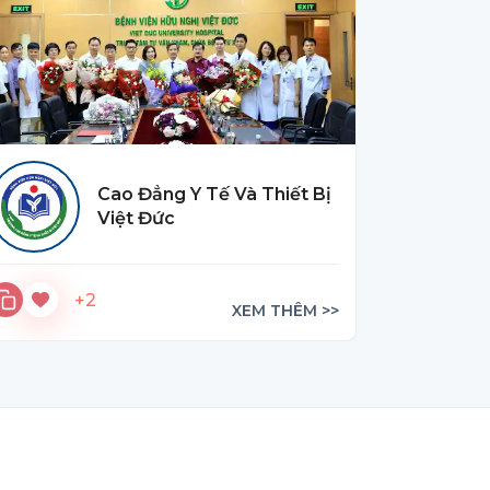
Cao Đẳng Y Tế Và Thiết Bị
Việt Đức
+2
XEM THÊM >>