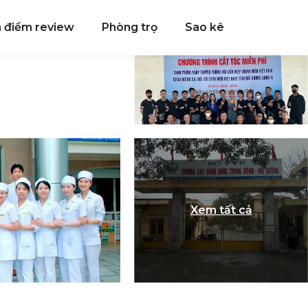
a điểm review
Phòng trọ
Sao kê