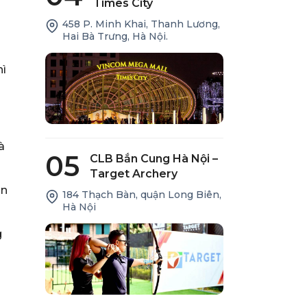
Times City
458 P. Minh Khai, Thanh Lương,
Hai Bà Trưng, Hà Nội.
hì
à
05
CLB Bắn Cung Hà Nội –
Target Archery
àn
184 Thạch Bàn, quận Long Biên,
Hà Nội
g