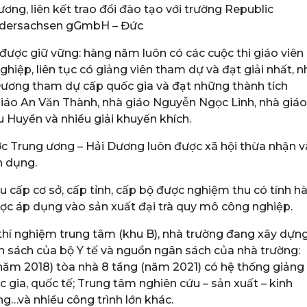
ương, liên kết trao đổi đào tạo với trường Republic
iedersachsen gGmbH – Đức
 được giữ vững: hàng năm luôn có các cuộc thi giáo viên
ghiệp, liên tục có giảng viên tham dự và đạt giải nhất, n
i Dương tham dự cấp quốc gia và đạt những thành tích
 giáo An Văn Thành, nhà giáo Nguyễn Ngọc Linh, nhà giáo
 Huyền và nhiều giải khuyến khích.
c Trung ương – Hải Dương luôn được xã hội thừa nhận v
n dụng.
 cấp cơ sở, cấp tỉnh, cấp bộ được nghiệm thu có tính h
ược áp dụng vào sản xuất đại trà quy mô công nghiệp.
thí nghiệm trung tâm (khu B), nhà trường đang xây dựn
 sách của bộ Y tế và nguồn ngân sách của nhà trường:
(năm 2018) tòa nhà 8 tầng (năm 2021) có hệ thống giảng
 gia, quốc tế; Trung tâm nghiên cứu – sản xuất – kinh
g…và nhiều công trình lớn khác.