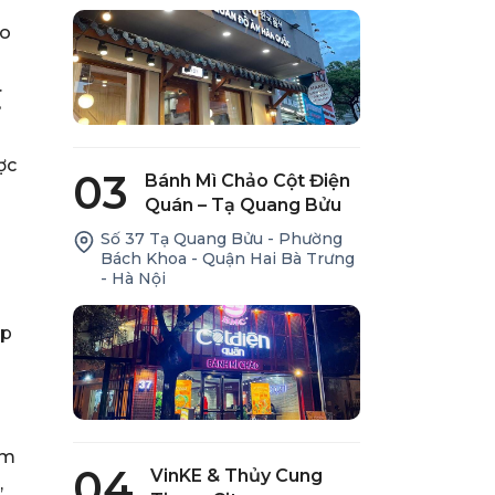
ao
.
ử
ợc
03
Bánh Mì Chảo Cột Điện
Quán – Tạ Quang Bửu
Số 37 Tạ Quang Bửu - Phường
Bách Khoa - Quận Hai Bà Trưng
- Hà Nội
ấp
ăm
04
VinKE & Thủy Cung
,