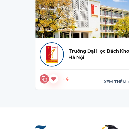
Trường Đại Học Bách Kh
Hà Nội
+4
XEM THÊM 