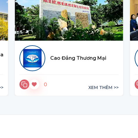
oa
Cao Đẳng Thương Mại
0
>>
XEM THÊM >>