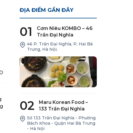
ĐỊA ĐIỂM GẦN ĐÂY
01
Cơm Niêu KOMBO – 46
Trần Đại Nghĩa
46 P. Trần Đại Nghĩa, P, Hai Bà
Trưng, Hà Nội.
D
g
02
Maru Korean Food –
ng
133 Trần Đại Nghĩa
Số 133 Trần Đại Nghĩa - Phường
Bách Khoa - Quận Hai Bà Trưng
- Hà Nội