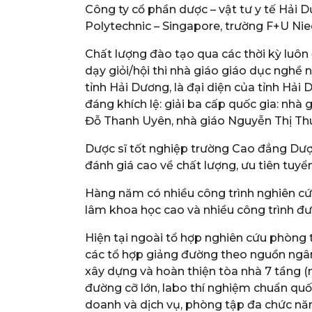
Công ty cổ phần dược – vật tư y tế Hải D
Polytechnic – Singapore, trường F+U N
Chất lượng đào tạo qua các thời kỳ luôn
dạy giỏi/hội thi nhà giáo giáo dục nghề n
tỉnh Hải Dương, là đại diện của tỉnh Hả
đáng khích lệ: giải ba cấp quốc gia: nhà
Đỗ Thanh Uyên, nhà giáo Nguyễn Thị Thu
Dược sĩ tốt nghiệp trường Cao đẳng Dượ
đánh giá cao về chất lượng, ưu tiên tuyể
Hàng năm có nhiều công trình nghiên cứu
lâm khoa học cao và nhiều công trình đ
Hiện tại ngoài tổ hợp nghiên cứu phòng 
các tổ hợp giảng đường theo nguồn ngân
xây dựng và hoàn thiện tòa nhà 7 tầng 
đường cỡ lớn, labo thí nghiệm chuẩn quốc
doanh và dịch vụ, phòng tập đa chức năn