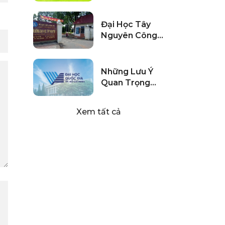
Xét Tuyển Bổ
Sung 2024
Đại Học Tây
Nguyên Công
Bố Thông Tin
Tuyển Sinh
2024
Những Lưu Ý
Quan Trọng
Khi Đi Thi
ĐGNL HCM
Xem tất cả
2024