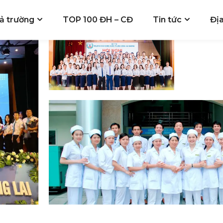
ả trường
TOP 100 ĐH – CĐ
Tin tức
Đị