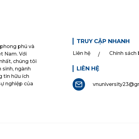
TRUY CẬP NHANH
 phong phú và
Liên hệ
Chính sách
ệt Nam. Với
nhất, chúng tôi
LIÊN HỆ
n sinh, ngành
 tin hữu ích
 sự nghiệp của
vnuniversity23@g
opyright @ 2024
Truongdaihocvietnam.com
- All rights reserv
thông tin trên website chỉ dành cho mục đính tham khảo, tra