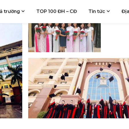
ả trường
TOP 100 ĐH – CĐ
Tin tức
Đị