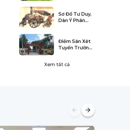
Vẫn Đạt 24
Điểm Thi Tốt
Sơ Đồ Tư Duy,
Nghiệp THPT
Dàn Ý Phân
Tích Tác Phẩm
Vợ Nhặt Đầy
Đủ Nhất
Điểm Sàn Xét
Tuyển Trường
Sĩ Quan Công
Binh Năm
Xem tất cả
2024