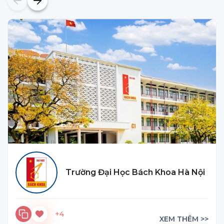
Trường Đại Học Bách Khoa Hà Nội
+4
XEM THÊM >>