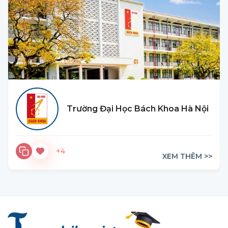
Trường Đại Học Bách Khoa Hà Nội
+4
XEM THÊM >>