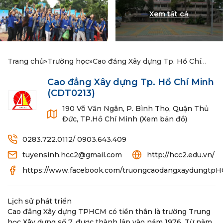
Trang chủ
»
Trường học
»
Cao đẳng Xây dựng Tp. Hồ Chí
Minh
Cao đẳng Xây dựng Tp. Hồ Chí Minh
(CDT0213)
190 Võ Văn Ngân, P. Bình Thọ, Quận Thủ
Đức, TP.Hồ Chí Minh (Xem bản đồ)
0283.722.0112/ 0903.643.409
tuyensinh.hcc2@gmail.com
http://hcc2.edu.vn/
https://www.facebook.com/truongcaodangxaydungtp
Lịch sử phát triển
Cao đẳng Xây dựng TPHCM có tiền thân là trường Trung
học Xây dựng số 7, được thành lập vào năm 1976. Từ năm