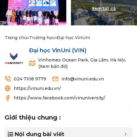
Trang chủ
»
Trường học
»
Đại học VinUni
Đại học VinUni
(VIN)
Vinhomes Ocean Park, Gia Lâm, Hà Nội.
(Xem bản đồ)
024 7108 9779
info@vinuni.edu.vn
https://vinuni.edu.vn/
https://www.facebook.com/vinuniversity/
Giới thiệu chung :
Nội dung bài viết