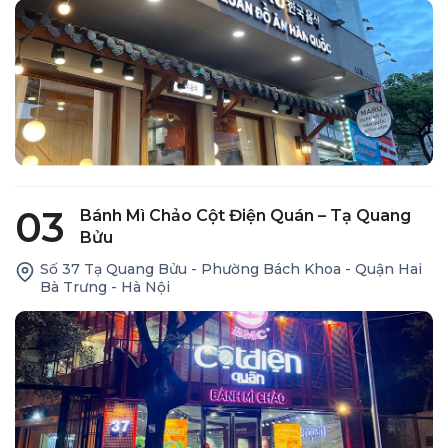
03
Bánh Mì Chảo Cột Điện Quán – Tạ Quang
Bửu
Số 37 Tạ Quang Bửu - Phường Bách Khoa - Quận Hai
Bà Trưng - Hà Nội