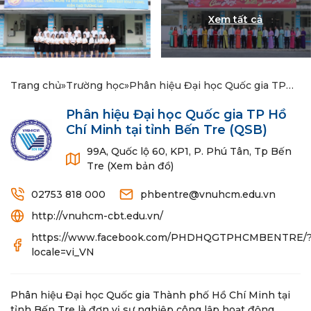
Trang chủ
»
Trường học
»
Phân hiệu Đại học Quốc gia TP
Hồ Chí Minh tại tỉnh Bến Tre
Phân hiệu Đại học Quốc gia TP Hồ
Chí Minh tại tỉnh Bến Tre
(QSB)
99A, Quốc lộ 60, KP1, P. Phú Tân, Tp Bến
Tre (Xem bản đồ)
02753 818 000
phbentre@vnuhcm.edu.vn
http://vnuhcm-cbt.edu.vn/
https://www.facebook.com/PHDHQGTPHCMBENTRE/
locale=vi_VN
Phân hiệu Đại học Quốc gia Thành phố Hồ Chí Minh tại
tỉnh Bến Tre là đơn vị sự nghiệp công lập hoạt động