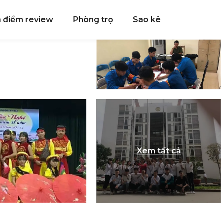
a điểm review
Phòng trọ
Sao kê