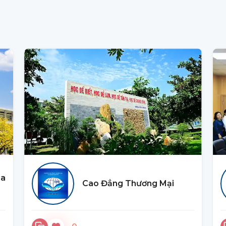
oa
Cao Đẳng Thương Mại