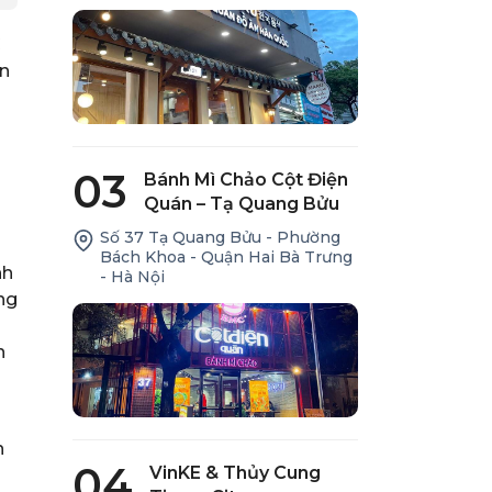
C
ện
03
Bánh Mì Chảo Cột Điện
Quán – Tạ Quang Bửu
Số 37 Tạ Quang Bửu - Phường
Bách Khoa - Quận Hai Bà Trưng
nh
- Hà Nội
ng
n
n
04
VinKE & Thủy Cung