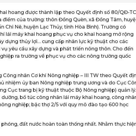
khai hoang được thành lập theo Quyết định số 80/QĐ-T
ịa điểm của trường: thôn Đồng Quèn, xã Đồng Tâm, huy
rấn Chi Nê, huyện Lạc Thủy, tỉnh Hòa Bình). Trường có
khí lái máy khai hoang phục vụ cho khai hoang mở rộng
xây dựng thủy lợi… cung cấp nhân lực kỹ thuật cho các
vụ yêu cầu xây dựng và phát triển nông thôn. Cho đến
nghiệp ra trường về phục vụ cho các nông trường quốc
g Công nhân Cơ khí Nông nghiệp – III TW theo Quyết đị
hủ nhiệm ủy ban Nông nghiệp trung ương và do Cục Cô
ng Cục trang bị kỹ thuật thuộc Bộ Nông nghiệp) quản lý.
i dưỡng, bổ túc công nhân lái máy khai hoang, công nhâ
nông nghiệp; bậc thợ 2/5 với quy mô đào tạo 600 học
 phóng, đất nước hoàn toàn thống nhất. Nhằm thực hiệ