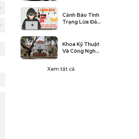
Không Có
Chuyện Xả Hơi,
Cảnh Báo Tình
Có Khoảng
Trạng Lừa Đảo
800 Em Bị
Trực Tuyến Với
Buộc Thôi Học
Học Sinh, Sinh
Mỗi Năm
Viên
Khoa Kỹ Thuật
Và Công Nghệ
– Đại Học Huế
Tuyển Sinh
Xem tất cả
2024