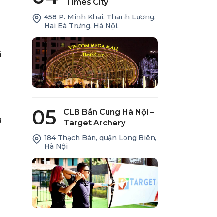
Times City
458 P. Minh Khai, Thanh Lương,
Hai Bà Trưng, Hà Nội.
ã
n
05
CLB Bắn Cung Hà Nội –
B
Target Archery
184 Thạch Bàn, quận Long Biên,
Hà Nội