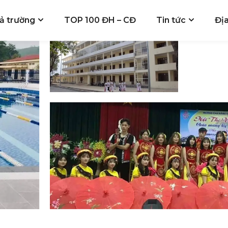
ả trường
TOP 100 ĐH – CĐ
Tin tức
Đị